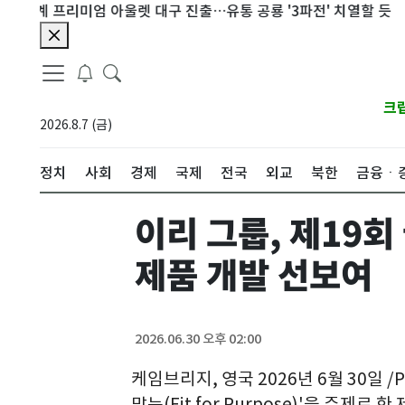
 프리미엄 아울렛 대구 진출…유통 공룡 '3파전' 치열할 듯
폭염 
크
2026.8.7 (금)
정치
사회
경제
국제
전국
외교
북한
금융ㆍ
이리 그룹, 제19
제품 개발 선보여
2026.06.30 오후 02:00
케임브리지, 영국 2026년 6월 30일 /P
맞는(Fit for Purpose)'을 주제로 한