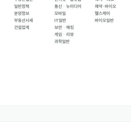
일반정책
통신ㆍ뉴미디어
제약·바이오
분양정보
모바일
헬스케어
부동산시세
IT일반
바이오일반
건설업계
보안ㆍ해킹
게임ㆍ리뷰
과학일반