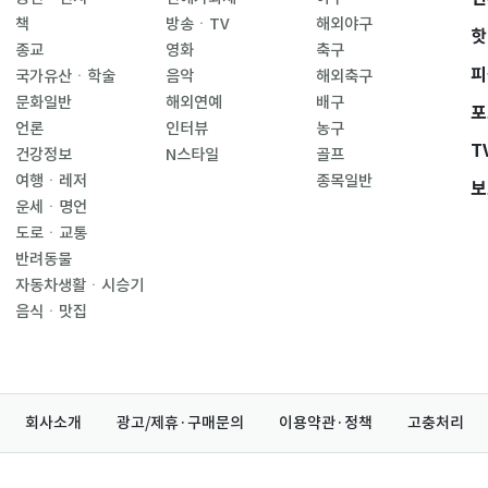
책
방송ㆍTV
해외야구
핫
종교
영화
축구
피
국가유산ㆍ학술
음악
해외축구
문화일반
해외연예
배구
포
언론
인터뷰
농구
T
건강정보
N스타일
골프
여행ㆍ레저
종목일반
보
운세ㆍ명언
도로ㆍ교통
반려동물
자동차생활ㆍ시승기
음식ㆍ맛집
회사소개
광고/제휴·구매문의
이용약관·정책
고충처리