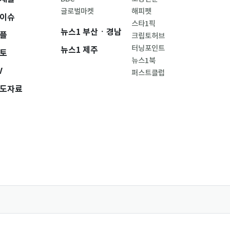
글로벌마켓
해피펫
이슈
스타1픽
뉴스1 부산ㆍ경남
플
크립토허브
터닝포인트
뉴스1 제주
토
뉴스1북
V
퍼스트클럽
도자료