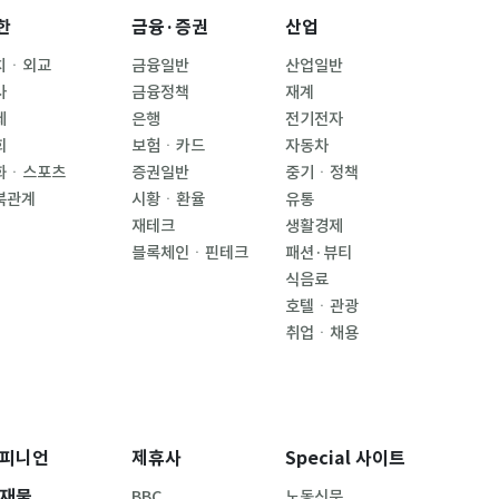
한
금융·증권
산업
치ㆍ외교
금융일반
산업일반
사
금융정책
재계
제
은행
전기전자
회
보험ㆍ카드
자동차
화ㆍ스포츠
증권일반
중기ㆍ정책
북관계
시황ㆍ환율
유통
재테크
생활경제
블록체인ㆍ핀테크
패션·뷰티
식음료
호텔ㆍ관광
취업ㆍ채용
피니언
제휴사
Special 사이트
재물
BBC
노동신문