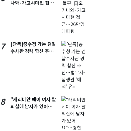
나와·가고시마현 접
근…26만명 대피령
[단독]중수청 가는 검찰
7
수사관 경력 합산 추
진…법무사·집행관 '혜
택' 유지
"캐리비안 베이 여자 탈
8
의실에 남자가 있어
요"…경찰 수사