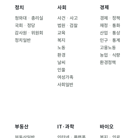
정치
사회
경제
청와대ㆍ총리실
사건ㆍ사고
경제ㆍ정책
국회ㆍ정당
법원ㆍ검찰
재정ㆍ통화
감사원ㆍ위원회
교육
산업ㆍ통상
정치일반
복지
인구ㆍ통계
노동
고용노동
환경
농업ㆍ식량
날씨
환경정책
인물
여성가족
사회일반
부동산
IT·과학
바이오
부동산일반
인터넷ㆍ플랫폼
복지ㆍ의료