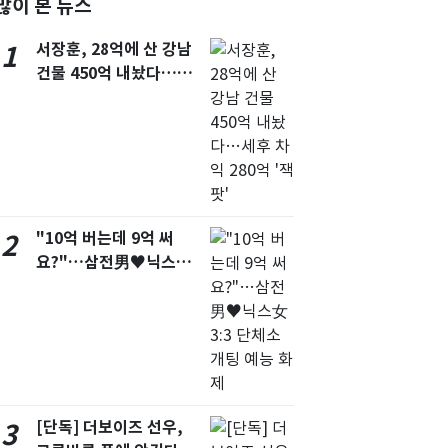
많이 본 뉴스
서울
30
℃
서장훈, 28억에 산 강남
1
부산
30
℃
건물 450억 내놨다…세
후 차익 280억 '잭팟'
대구
30
℃
인천
32
℃
광주
31
℃
대전
30
℃
"10억 버는데 9억 써
2
울산
30
℃
요?"…삼전男♥닉스女
3:3 단체소개팅 예능 화
강릉
26
℃
제
제주
30
℃
[단독] 더보이즈 선우,
3