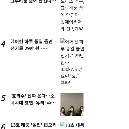
그루비룸 품에 안긴다…
앳에어리어와 전속계약
에어컨 하루 종일 틀면
4
전기료 29만 원…
450kWh 넘으면 '요금
폭탄'
'효리수' 진짜 온다…소
5
녀시대 효연·유리·수영
유닛 출격 [N이슈]
13호 태풍 '돌핀' 日오키
6