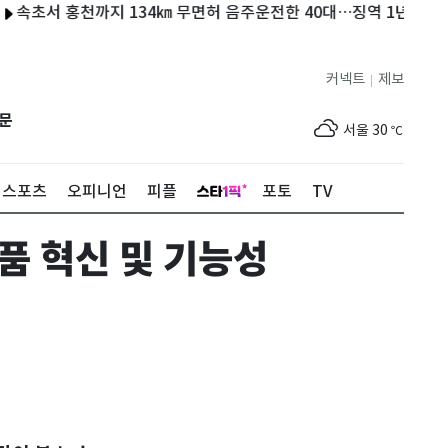
서 홍천까지 134㎞ 무면허 음주운전한 40대…징역 1년
'전기료 
커넥트
제보
|
제주
30
℃
문
서울
30
℃
부산
30
℃
스포츠
오피니언
피플
포토
TV
대구
30
℃
품 혁신 및 기능성
인천
32
℃
광주
31
℃
대전
30
℃
울산
30
℃
강릉
26
℃
제주
30
℃