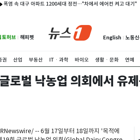
속 대구 아파트 1200세대 정전…"차에서 에어컨 켜고 대기"
속초
립토허브
해피펫
English
노동신
|
|
증권
산업
부동산
ITㆍ과학
바이오
생활ㆍ문화
연예
회 글로벌 낙농업 의회에서 유제
RNewswire/ -- 6월 17일부터 18일까지 '목적에
 제19회 글로벌 낙농업 의회(Global Dairy Congre