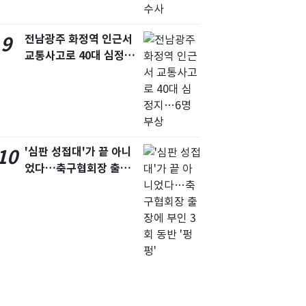
전남광주 화정역 인근서
9
교통사고로 40대 심정
지…6명 부상
'심판 성접대'가 끝 아니
10
었다…축구협회장 출장
에 부인 3회 동반 '펑펑'