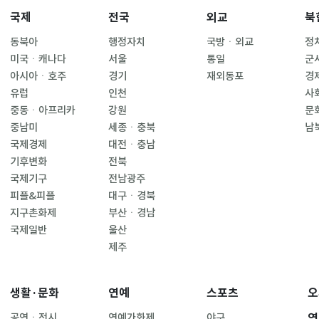
국제
전국
외교
북
동북아
행정자치
국방ㆍ외교
정
미국ㆍ캐나다
서울
통일
군
아시아ㆍ호주
경기
재외동포
경
유럽
인천
사
중동ㆍ아프리카
강원
문
중남미
세종ㆍ충북
남
국제경제
대전ㆍ충남
기후변화
전북
국제기구
전남광주
피플&피플
대구ㆍ경북
지구촌화제
부산ㆍ경남
국제일반
울산
제주
생활·문화
연예
스포츠
오
연
공연ㆍ전시
연예가화제
야구