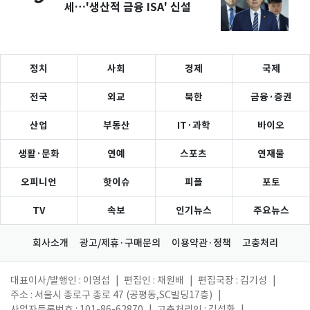
세…'생산적 금융 ISA' 신설
정치
사회
경제
국제
전국
외교
북한
금융·증권
산업
부동산
IT·과학
바이오
생활·문화
연예
스포츠
연재물
오피니언
핫이슈
피플
포토
TV
속보
인기뉴스
주요뉴스
회사소개
광고/제휴·구매문의
이용약관·정책
고충처리
대표이사/발행인 : 이영섭
|
편집인 : 채원배
|
편집국장 : 김기성
|
주소 : 서울시 종로구 종로 47 (공평동,SC빌딩17층)
|
사업자등록번호 : 101-86-62870
|
고충처리인 : 김성환
|