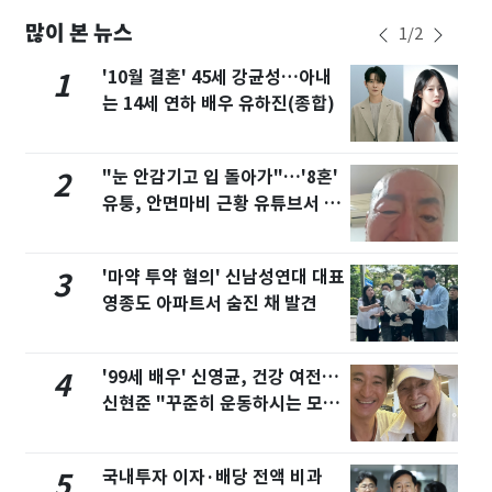
많이 본 뉴스
1
/
2
'10월 결혼' 45세 강균성…아내
1
는 14세 연하 배우 유하진(종합)
"눈 안감기고 입 돌아가"…'8혼'
2
유퉁, 안면마비 근황 유튜브서 공
개
'마약 투약 혐의' 신남성연대 대표
3
영종도 아파트서 숨진 채 발견
'99세 배우' 신영균, 건강 여전…
4
신현준 "꾸준히 운동하시는 모습
에 큰 자극"
국내투자 이자·배당 전액 비과
5