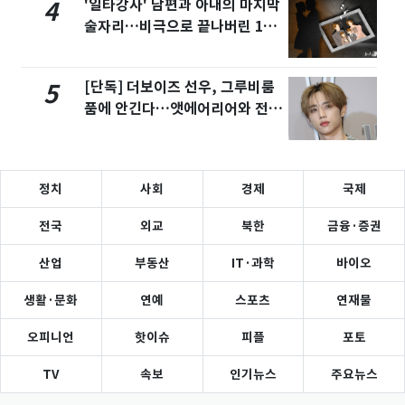
'일타강사' 남편과 아내의 마지막
4
술자리…비극으로 끝나버린 17
년
[단독] 더보이즈 선우, 그루비룸
5
품에 안긴다…앳에어리어와 전속
계약
정치
사회
경제
국제
전국
외교
북한
금융·증권
산업
부동산
IT·과학
바이오
생활·문화
연예
스포츠
연재물
오피니언
핫이슈
피플
포토
TV
속보
인기뉴스
주요뉴스