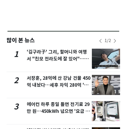
많이 본 뉴스
1
/
2
'김구라子' 그리, 할머니와 여행
1
서 "친모 전라도에 잘 있어"…유
튜브서 언급
서장훈, 28억에 산 강남 건물 450
2
억 내놨다…세후 차익 280억 '잭
팟'
에어컨 하루 종일 틀면 전기료 29
3
만 원…450kWh 넘으면 '요금 폭
탄'