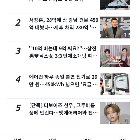
튜브서 언급
서장훈, 28억에 산 강남 건물 450
2
억 내놨다…세후 차익 280억 '잭
팟'
"10억 버는데 9억 써요?"…삼전
3
男♥닉스女 3:3 단체소개팅 예능
화제
에어컨 하루 종일 틀면 전기료 29
4
만 원…450kWh 넘으면 '요금 폭
탄'
[단독] 더보이즈 선우, 그루비룸
5
품에 안긴다…앳에어리어와 전속
계약