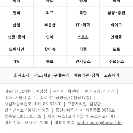
정치
사회
경제
국제
전국
외교
북한
금융·증권
산업
부동산
IT·과학
바이오
생활·문화
연예
스포츠
연재물
오피니언
핫이슈
피플
포토
TV
속보
인기뉴스
주요뉴스
회사소개
광고/제휴·구매문의
이용약관·정책
고충처리
대표이사/발행인 : 이영섭
|
편집인 : 채원배
|
편집국장 : 김기성
|
주소 : 서울시 종로구 종로 47 (공평동,SC빌딩17층)
|
사업자등록번호 : 101-86-62870
|
고충처리인 : 김성환
|
청소년보호책임자 : 안병길
|
통신판매업신고 : 서울종로 0676호
|
등록일 : 2011. 05. 26
|
제호 : 뉴스1코리아(읽기: 뉴스원코리아)
|
대표 전화 : 02-397-7000
|
대표 이메일 :
webmaster@news1.kr