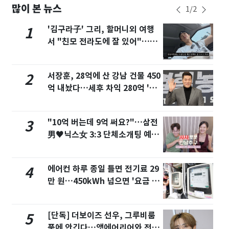
많이 본 뉴스
1
/
2
'김구라子' 그리, 할머니외 여행
1
서 "친모 전라도에 잘 있어"…유
튜브서 언급
서장훈, 28억에 산 강남 건물 450
2
억 내놨다…세후 차익 280억 '잭
팟'
"10억 버는데 9억 써요?"…삼전
3
男♥닉스女 3:3 단체소개팅 예능
화제
에어컨 하루 종일 틀면 전기료 29
4
만 원…450kWh 넘으면 '요금 폭
탄'
[단독] 더보이즈 선우, 그루비룸
5
품에 안긴다…앳에어리어와 전속