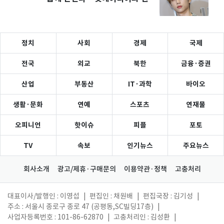
계약
정치
사회
경제
국제
전국
외교
북한
금융·증권
산업
부동산
IT·과학
바이오
생활·문화
연예
스포츠
연재물
오피니언
핫이슈
피플
포토
TV
속보
인기뉴스
주요뉴스
회사소개
광고/제휴·구매문의
이용약관·정책
고충처리
대표이사/발행인 : 이영섭
|
편집인 : 채원배
|
편집국장 : 김기성
|
주소 : 서울시 종로구 종로 47 (공평동,SC빌딩17층)
|
사업자등록번호 : 101-86-62870
|
고충처리인 : 김성환
|