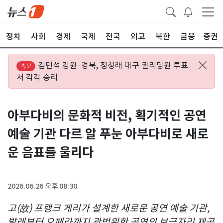
정치
사회
경제
국제
전국
외교
북한
금융ㆍ증권
김민석 강원·경북, 정청래 대구 권리당원 투표
속보
서 각각 승리
아부다비의 문화적 비전, 획기적인 공연
예술 기관 다르 알 푸눈 아부다비로 새로
운 음표를 울리다
2026.06.26 오후 08:30
고(故) 프랭크 게리가 설계한 새로운 공연 예술 기관,
발레부터 오페라까지 광범위한 공연의 보금자리 제공