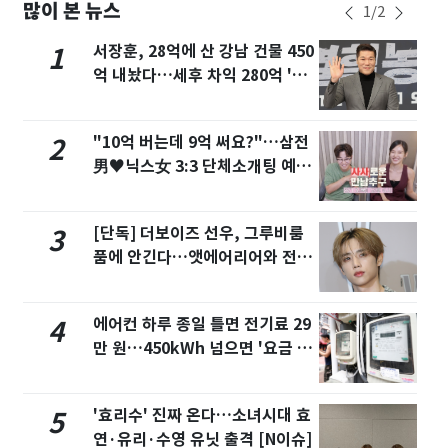
많이 본 뉴스
1
/
2
서장훈, 28억에 산 강남 건물 450
1
억 내놨다…세후 차익 280억 '잭
팟'
"10억 버는데 9억 써요?"…삼전
2
男♥닉스女 3:3 단체소개팅 예능
화제
[단독] 더보이즈 선우, 그루비룸
3
품에 안긴다…앳에어리어와 전속
계약
에어컨 하루 종일 틀면 전기료 29
4
만 원…450kWh 넘으면 '요금 폭
탄'
'효리수' 진짜 온다…소녀시대 효
5
연·유리·수영 유닛 출격 [N이슈]