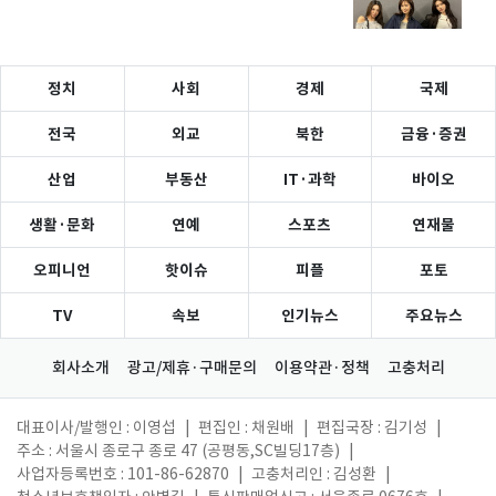
정치
사회
경제
국제
전국
외교
북한
금융·증권
산업
부동산
IT·과학
바이오
생활·문화
연예
스포츠
연재물
오피니언
핫이슈
피플
포토
TV
속보
인기뉴스
주요뉴스
회사소개
광고/제휴·구매문의
이용약관·정책
고충처리
대표이사/발행인 : 이영섭
|
편집인 : 채원배
|
편집국장 : 김기성
|
주소 : 서울시 종로구 종로 47 (공평동,SC빌딩17층)
|
사업자등록번호 : 101-86-62870
|
고충처리인 : 김성환
|