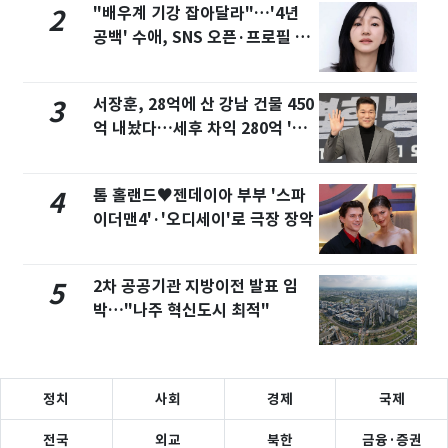
"배우계 기강 잡아달라"…'4년
2
공백' 수애, SNS 오픈·프로필 공
개 화제
서장훈, 28억에 산 강남 건물 450
3
억 내놨다…세후 차익 280억 '잭
팟'
톰 홀랜드♥젠데이아 부부 '스파
4
이더맨4'·'오디세이'로 극장 장악
2차 공공기관 지방이전 발표 임
5
박…"나주 혁신도시 최적"
정치
사회
경제
국제
전국
외교
북한
금융·증권