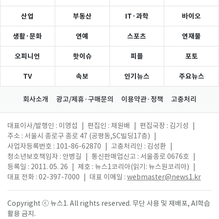
산업
부동산
IT·과학
바이오
생활·문화
연예
스포츠
연재물
오피니언
핫이슈
피플
포토
TV
속보
인기뉴스
주요뉴스
회사소개
광고/제휴·구매문의
이용약관·정책
고충처리
대표이사/발행인 : 이영섭
|
편집인 : 채원배
|
편집국장 : 김기성
|
주소 : 서울시 종로구 종로 47 (공평동,SC빌딩17층)
|
사업자등록번호 : 101-86-62870
|
고충처리인 : 김성환
|
청소년보호책임자 : 안병길
|
통신판매업신고 : 서울종로 0676호
|
등록일 : 2011. 05. 26
|
제호 : 뉴스1코리아(읽기: 뉴스원코리아)
|
대표 전화 : 02-397-7000
|
대표 이메일 :
webmaster@news1.kr
Copyright ⓒ 뉴스1. All rights reserved. 무단 사용 및 재배포, AI학습
활용 금지.