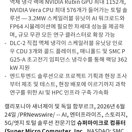
액체 냉각 랙에 NVIDIA Rubin GPU 최대 1152개,
NVIDIA Vera CPU 최대 576개가 들어가는 토털 솔
루션 — 3.2MW 스케일러블 유닛이 AI 워크로드와
FP64 시뮬레이션에 필요한 차세대 성능을 제공하
며, 규모 무관 모든 연구 클러스터로 확장 가능
DLC-2 직접 액체 냉각이 스케일러블 유닛당 인로
우 CDU 3개와 콜드 플레이트, 매니폴드 및 SMC P
G25-A 초고전기 임피던스 냉각수를 통해 랙당 362
kW 지원
엔드투엔드 솔루션으로 프로젝트 기획과 현장 조사
부터 제조 및 테스트, 현장 배포에 이르기까지 과학
연구를 위한 AI 및 HPC 인프라 구축 가속화
캘리포니아 새너제이 및 독일 함부르크
,
2026년 6월
24일
/PRNewswire/ -- AI, 엔터프라이즈, 스토리지,
5G/엣지 토털 솔루션 전문기업
슈퍼마이크로 컴퓨터
(Super Micro Computer, Inc
., NASDAQ: SMC