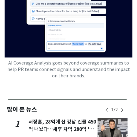
AI Coverage Analysis goes beyond coverage summaries to
help PR teams connect signals and understand the impact
on their brands.
많이 본 뉴스
1
/
2
서장훈, 28억에 산 강남 건물 450
1
억 내놨다…세후 차익 280억 '잭
팟'