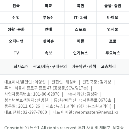
전국
외교
북한
금융·증권
산업
부동산
IT·과학
바이오
생활·문화
연예
스포츠
연재물
오피니언
핫이슈
피플
포토
TV
속보
인기뉴스
주요뉴스
회사소개
광고/제휴·구매문의
이용약관·정책
고충처리
대표이사/발행인 : 이영섭
|
편집인 : 채원배
|
편집국장 : 김기성
|
주소 : 서울시 종로구 종로 47 (공평동,SC빌딩17층)
|
사업자등록번호 : 101-86-62870
|
고충처리인 : 김성환
|
청소년보호책임자 : 안병길
|
통신판매업신고 : 서울종로 0676호
|
등록일 : 2011. 05. 26
|
제호 : 뉴스1코리아(읽기: 뉴스원코리아)
|
대표 전화 : 02-397-7000
|
대표 이메일 :
webmaster@news1.kr
Copyright ⓒ 뉴스1. All rights reserved. 무단 사용 및 재배포, AI학습