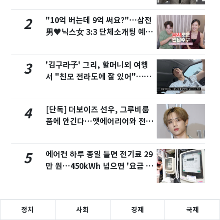
"10억 버는데 9억 써요?"…삼전
2
男♥닉스女 3:3 단체소개팅 예능
화제
'김구라子' 그리, 할머니외 여행
3
서 "친모 전라도에 잘 있어"…유
튜브서 언급
[단독] 더보이즈 선우, 그루비룸
4
품에 안긴다…앳에어리어와 전속
계약
에어컨 하루 종일 틀면 전기료 29
5
만 원…450kWh 넘으면 '요금 폭
탄'
정치
사회
경제
국제