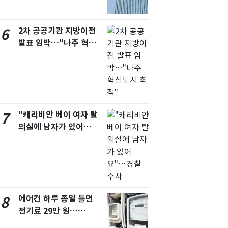
울 지하철에 토스 이름
새겼다
2차 공공기관 지방이전
6
발표 임박…"나주 혁신
도시 최적"
"캐리비안 베이 여자 탈
7
의실에 남자가 있어
요"…경찰 수사
에어컨 하루 종일 틀면
8
전기료 29만 원…
450kWh 넘으면 '요금