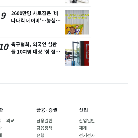
폭탄'
2600만명 사로잡은 '바
9
나나킥 베이비'…농심의
깜짝 선물
축구협회, 외국인 심판
10
들 10여명 대상 '성 접
대' 의혹…월드컵·올림
픽 예선 등
한
금융·증권
산업
치ㆍ외교
금융일반
산업일반
사
금융정책
재계
제
은행
전기전자