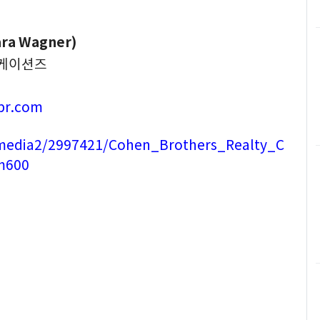
a Wagner)
니케이션즈
pr.com
media2/2997421/Cohen_Brothers_Realty_C
m600