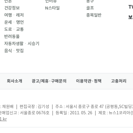
언론
인터뷰
농구
T
건강정보
N스타일
골프
여행ㆍ레저
종목일반
보
운세ㆍ명언
도로ㆍ교통
반려동물
자동차생활ㆍ시승기
음식ㆍ맛집
회사소개
광고/제휴·구매문의
이용약관·정책
고충처리
: 채원배
|
편집국장 : 김기성
|
주소 : 서울시 종로구 종로 47 (공평동,SC빌딩
매업신고 : 서울종로 0676호
|
등록일 : 2011. 05. 26
|
제호 : 뉴스1코리아
.kr