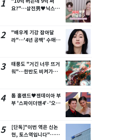
"10억 버는데 9억 써
1
서울
34
℃
요?"…삼전男♥닉스女
3:3 단체소개팅 예능 화
부산
33
℃
제
대구
34
℃
"배우계 기강 잡아달
2
라"…'4년 공백' 수애,
인천
36
℃
SNS 오픈·프로필 공개
화제
광주
35
℃
태풍도 "거긴 너무 뜨거
3
대전
34
℃
워"…한반도 비켜가는
울산
32
'돌핀'과 '찬홈'
℃
강릉
30
℃
톰 홀랜드♥젠데이아 부
4
제주
31
부 '스파이더맨4'·'오디
℃
세이'로 극장 장악
[단독]"이번 역은 신논
5
현, 토스역입니다"…서