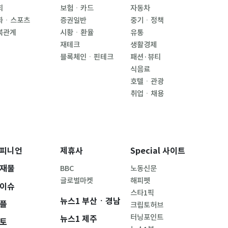
회
보험ㆍ카드
자동차
화ㆍ스포츠
증권일반
중기ㆍ정책
북관계
시황ㆍ환율
유통
재테크
생활경제
블록체인ㆍ핀테크
패션·뷰티
식음료
호텔ㆍ관광
취업ㆍ채용
피니언
제휴사
Special 사이트
재물
BBC
노동신문
글로벌마켓
해피펫
이슈
스타1픽
뉴스1 부산ㆍ경남
플
크립토허브
터닝포인트
뉴스1 제주
토