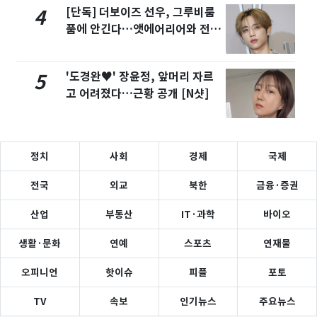
[단독] 더보이즈 선우, 그루비룸
4
품에 안긴다…앳에어리어와 전속
계약
'도경완♥' 장윤정, 앞머리 자르
5
고 어려졌다…근황 공개 [N샷]
정치
사회
경제
국제
전국
외교
북한
금융·증권
산업
부동산
IT·과학
바이오
생활·문화
연예
스포츠
연재물
오피니언
핫이슈
피플
포토
TV
속보
인기뉴스
주요뉴스