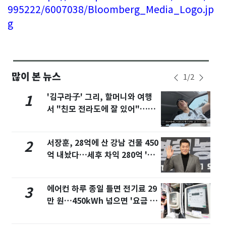
995222/6007038/Bloomberg_Media_Logo.jp
g
많이 본 뉴스
1
/
2
'김구라子' 그리, 할머니와 여행
1
서 "친모 전라도에 잘 있어"…유
튜브서 언급
서장훈, 28억에 산 강남 건물 450
2
억 내놨다…세후 차익 280억 '잭
팟'
에어컨 하루 종일 틀면 전기료 29
3
만 원…450kWh 넘으면 '요금 폭
탄'