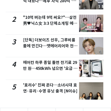
억 내놨다…세후 차익 280억 '잭
팟'
"10억 버는데 9억 써요?"…삼전
2
男♥닉스女 3:3 단체소개팅 예능
화제
[단독] 더보이즈 선우, 그루비룸
3
품에 안긴다…앳에어리어와 전속
계약
에어컨 하루 종일 틀면 전기료 29
4
만 원…450kWh 넘으면 '요금 폭
탄'
'효리수' 진짜 온다…소녀시대 효
5
연·유리·수영 유닛 출격 [N이슈]