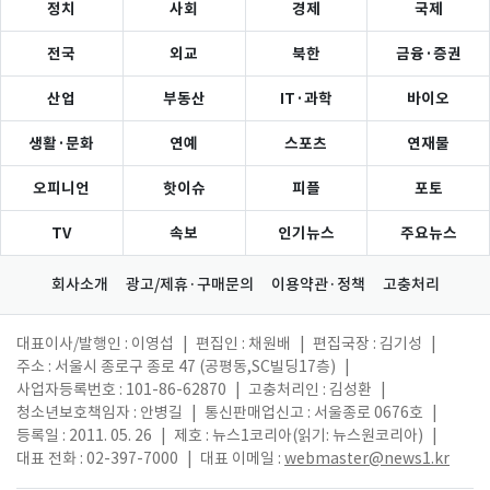
정치
사회
경제
국제
전국
외교
북한
금융·증권
산업
부동산
IT·과학
바이오
생활·문화
연예
스포츠
연재물
오피니언
핫이슈
피플
포토
TV
속보
인기뉴스
주요뉴스
회사소개
광고/제휴·구매문의
이용약관·정책
고충처리
대표이사/발행인 : 이영섭
|
편집인 : 채원배
|
편집국장 : 김기성
|
주소 : 서울시 종로구 종로 47 (공평동,SC빌딩17층)
|
사업자등록번호 : 101-86-62870
|
고충처리인 : 김성환
|
청소년보호책임자 : 안병길
|
통신판매업신고 : 서울종로 0676호
|
등록일 : 2011. 05. 26
|
제호 : 뉴스1코리아(읽기: 뉴스원코리아)
|
대표 전화 : 02-397-7000
|
대표 이메일 :
webmaster@news1.kr