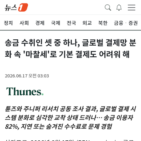
정치
사회
경제
국제
전국
외교
북한
금융ㆍ증권
송금 수취인 셋 중 하나, 글로벌 결제망 분
화 속 '마찰세'로 기본 결제도 어려워 해
2026.06.17 오전 03:03
튠즈와 주니퍼 리서치 공동 조사 결과
, 글로벌 결제 시
스템 분화로 심각한 교착 상태 드러나… 송금 이용자
82%, 지연 또는 숨겨진 수수료로 문제 경험