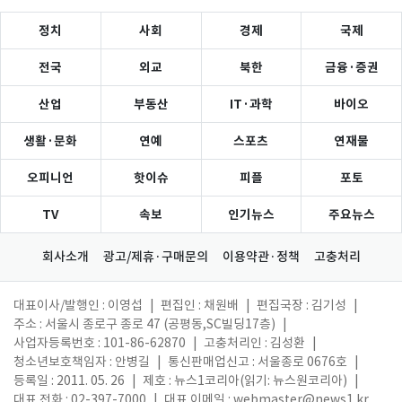
정치
사회
경제
국제
전국
외교
북한
금융·증권
산업
부동산
IT·과학
바이오
생활·문화
연예
스포츠
연재물
오피니언
핫이슈
피플
포토
TV
속보
인기뉴스
주요뉴스
회사소개
광고/제휴·구매문의
이용약관·정책
고충처리
대표이사/발행인 : 이영섭
|
편집인 : 채원배
|
편집국장 : 김기성
|
주소 : 서울시 종로구 종로 47 (공평동,SC빌딩17층)
|
사업자등록번호 : 101-86-62870
|
고충처리인 : 김성환
|
청소년보호책임자 : 안병길
|
통신판매업신고 : 서울종로 0676호
|
등록일 : 2011. 05. 26
|
제호 : 뉴스1코리아(읽기: 뉴스원코리아)
|
대표 전화 : 02-397-7000
|
대표 이메일 :
webmaster@news1.kr