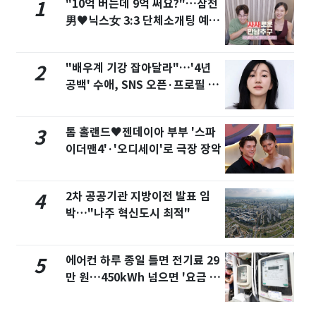
"10억 버는데 9억 써요?"…삼전
1
男♥닉스女 3:3 단체소개팅 예능
화제
"배우계 기강 잡아달라"…'4년
2
공백' 수애, SNS 오픈·프로필 공
개 화제
톰 홀랜드♥젠데이아 부부 '스파
3
이더맨4'·'오디세이'로 극장 장악
2차 공공기관 지방이전 발표 임
4
박…"나주 혁신도시 최적"
에어컨 하루 종일 틀면 전기료 29
5
만 원…450kWh 넘으면 '요금 폭
탄'