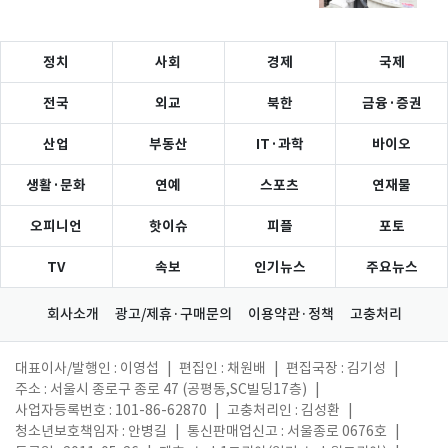
정치
사회
경제
국제
전국
외교
북한
금융·증권
산업
부동산
IT·과학
바이오
생활·문화
연예
스포츠
연재물
오피니언
핫이슈
피플
포토
TV
속보
인기뉴스
주요뉴스
회사소개
광고/제휴·구매문의
이용약관·정책
고충처리
대표이사/발행인 : 이영섭
|
편집인 : 채원배
|
편집국장 : 김기성
|
주소 : 서울시 종로구 종로 47 (공평동,SC빌딩17층)
|
사업자등록번호 : 101-86-62870
|
고충처리인 : 김성환
|
청소년보호책임자 : 안병길
|
통신판매업신고 : 서울종로 0676호
|