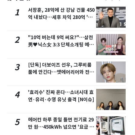
서장훈, 28억에 산 강남 건물 450
1
억 내놨다…세후 차익 280억 '잭
팟'
"10억 버는데 9억 써요?"…삼전
2
男♥닉스女 3:3 단체소개팅 예능
화제
[단독] 더보이즈 선우, 그루비룸
3
품에 안긴다…앳에어리어와 전속
계약
'효리수' 진짜 온다…소녀시대 효
4
연·유리·수영 유닛 출격 [N이슈]
에어컨 하루 종일 틀면 전기료 29
5
만 원…450kWh 넘으면 '요금 폭
탄'