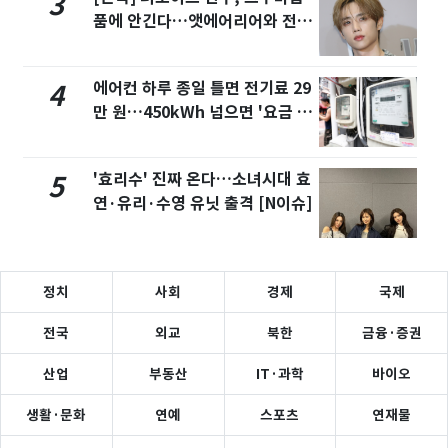
3
품에 안긴다…앳에어리어와 전속
계약
에어컨 하루 종일 틀면 전기료 29
4
만 원…450kWh 넘으면 '요금 폭
탄'
'효리수' 진짜 온다…소녀시대 효
5
연·유리·수영 유닛 출격 [N이슈]
정치
사회
경제
국제
전국
외교
북한
금융·증권
산업
부동산
IT·과학
바이오
생활·문화
연예
스포츠
연재물