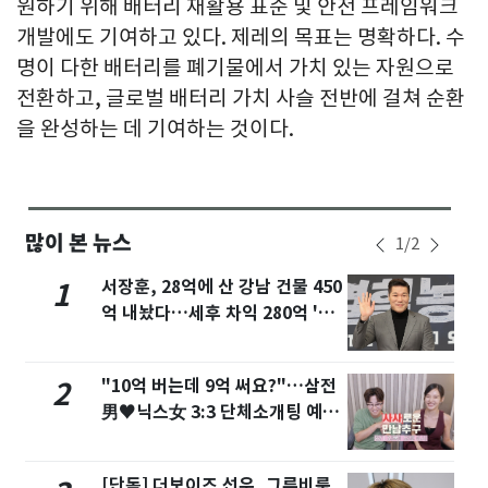
원하기 위해 배터리 재활용 표준 및 안전 프레임워크
개발에도 기여하고 있다. 제레의 목표는 명확하다. 수
명이 다한 배터리를 폐기물에서 가치 있는 자원으로
전환하고, 글로벌 배터리 가치 사슬 전반에 걸쳐 순환
을 완성하는 데 기여하는 것이다.
많이 본 뉴스
1
/
2
서장훈, 28억에 산 강남 건물 450
1
억 내놨다…세후 차익 280억 '잭
팟'
"10억 버는데 9억 써요?"…삼전
2
男♥닉스女 3:3 단체소개팅 예능
화제
[단독] 더보이즈 선우, 그루비룸