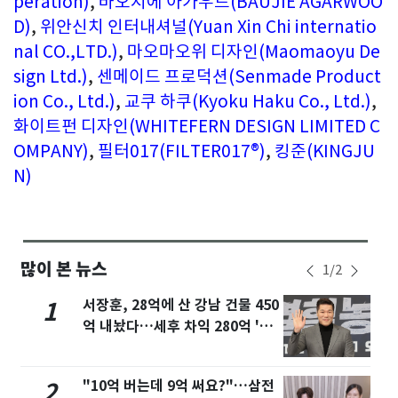
peration)
,
바오지에 아가우드(BAUJIE AGARWOO
D)
,
위안신치 인터내셔널(Yuan Xin Chi internatio
nal CO.,LTD.)
,
마오마오위 디자인(Maomaoyu De
sign Ltd.)
,
센메이드 프로덕션(Senmade Product
ion Co., Ltd.)
,
교쿠 하쿠(Kyoku Haku Co., Ltd.)
,
화이트펀 디자인(WHITEFERN DESIGN LIMITED C
OMPANY)
,
필터017(FILTER017®)
,
킹준(KINGJU
N)
많이 본 뉴스
1
/
2
서장훈, 28억에 산 강남 건물 450
1
억 내놨다…세후 차익 280억 '잭
팟'
"10억 버는데 9억 써요?"…삼전
2