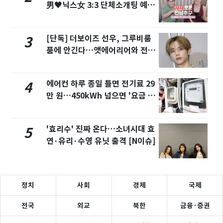
男♥닉스女 3:3 단체소개팅 예능
화제
[단독] 더보이즈 선우, 그루비룸
3
품에 안긴다…앳에어리어와 전속
계약
에어컨 하루 종일 틀면 전기료 29
4
만 원…450kWh 넘으면 '요금 폭
탄'
'효리수' 진짜 온다…소녀시대 효
5
연·유리·수영 유닛 출격 [N이슈]
정치
사회
경제
국제
전국
외교
북한
금융·증권