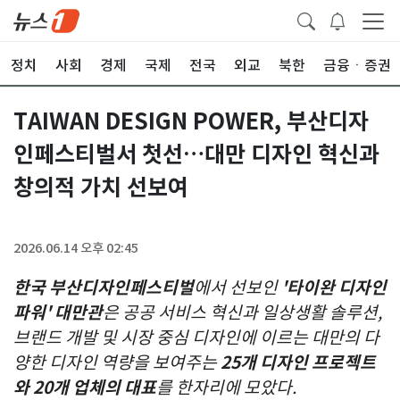
정치
사회
경제
국제
전국
외교
북한
금융ㆍ증권
TAIWAN DESIGN POWER, 부산디자
인페스티벌서 첫선…대만 디자인 혁신과
창의적 가치 선보여
2026.06.14 오후 02:45
한국 부산디자인페스티벌
에서 선보인
'타이완 디자인
파워' 대만관
은 공공 서비스 혁신과 일상생활 솔루션,
브랜드 개발 및 시장 중심 디자인에 이르는 대만의 다
양한 디자인 역량을 보여주는
25개 디자인 프로젝트
와 20개 업체의 대표
를 한자리에 모았다.