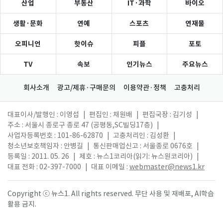
산업
부동산
IT·과학
바이오
생활·문화
연예
스포츠
연재물
오피니언
핫이슈
피플
포토
TV
속보
인기뉴스
주요뉴스
회사소개
광고/제휴·구매문의
이용약관·정책
고충처리
대표이사/발행인 : 이영섭
|
편집인 : 채원배
|
편집국장 : 김기성
|
주소 : 서울시 종로구 종로 47 (공평동,SC빌딩17층)
|
사업자등록번호 : 101-86-62870
|
고충처리인 : 김성환
|
청소년보호책임자 : 안병길
|
통신판매업신고 : 서울종로 0676호
|
등록일 : 2011. 05. 26
|
제호 : 뉴스1코리아(읽기: 뉴스원코리아)
|
대표 전화 : 02-397-7000
|
대표 이메일 :
webmaster@news1.kr
Copyright ⓒ 뉴스1. All rights reserved. 무단 사용 및 재배포, AI학습
활용 금지.