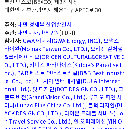
부산 벡스코(BEXCO) 제2전시장
대한민국 부산광역시 해운대구 APEC로 30
주최:
대만 경제부 산업발전서
주관:
대만디자인연구원
(TDRI)
참가사:
GWA 에너지(GWA Energy, INC.)
,
모맥스
타이완(Momax Taiwan Co., LTD.)
,
오리젠 컬처럴
&크리에이티브(ORIGEN CULTURAL&CREATIVE C
O., LTD.)
,
키디스 파라다이스(Kiddie's Paradise I
nc.)
,
B&B 베스트 인더스트리얼(B&B Best Industr
ial Co., Ltd)
,
디 지아 인터내셔널(D. JIA Internati
onal Ltd.)
,
닷 디자인(DOT DESIGN CO., LTD.)
,
그
랜드 비전(Grand Vision Co., Ltd.)
,
루파오 파인 차
이나(Lupao Fine China Co. Ltd.)
,
블랙 디자인(BL
ACK DESIGN CO.,LTD.)
,
라이온 트래블 서비스(Lio
n Travel Service Co., Ltd.)
,
인 오퍼레이션(YIN O