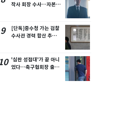
작사 회장 수사…자본시
장법 위반 의혹
[단독]중수청 가는 검찰
9
수사관 경력 합산 추
진…법무사·집행관 '혜
택' 유지
'심판 성접대'가 끝 아니
10
었다…축구협회장 출장
에 부인 3회 동반 '펑펑'