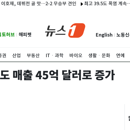
, 데뷔전 골 맛…2-2 무승부 견인
최고 39.5도 폭염 계속…온열질
립토허브
해피펫
English
노동신
|
|
증권
산업
부동산
ITㆍ과학
바이오
생활ㆍ문화
연예
연도 매출 45억 달러로 증가