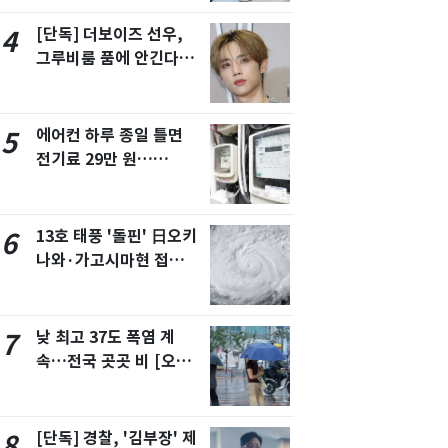
언급
[단독] 더보이즈 선우,
4
그루비룸 품에 안긴다…
앳에어리어와 전속계약
에어컨 하루 종일 틀면
5
전기료 29만 원…
450kWh 넘으면 '요금
폭탄'
13호 태풍 '돌핀' 日오키
6
나와·가고시마현 접
근…26만명 대피령
낮 최고 37도 폭염 계
7
속…전국 곳곳 비 [오늘
날씨]
[단독] 경찰, '김부장' 제
8