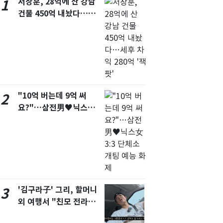
서장훈, 28억에 산 강남
1
서울
24
℃
건물 450억 내놨다…세
후 차익 280억 '잭팟'
부산
28
℃
대구
27
℃
인천
27
℃
광주
28
℃
"10억 버는데 9억 써
2
대전
28
요?"…삼전男♥닉스女
℃
3:3 단체소개팅 예능 화
울산
27
℃
제
강릉
20
℃
제주
29
℃
'김구라子' 그리, 할머니
3
외 여행서 "친모 전라도
에 잘 있어"…유튜브서