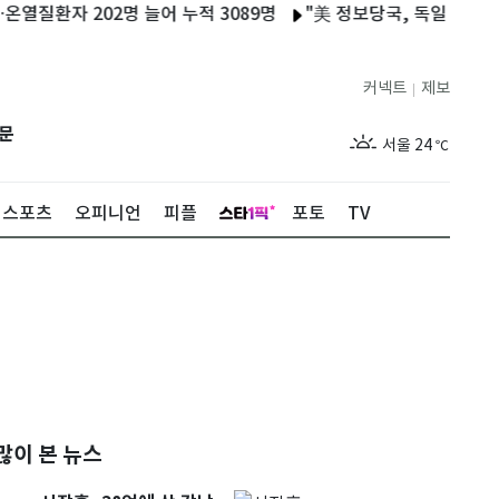
환자 202명 늘어 누적 3089명
"美 정보당국, 독일 공항 폭발물 
커넥트
제보
|
제주
29
℃
문
서울
24
℃
부산
28
℃
스포츠
오피니언
피플
포토
TV
대구
27
℃
인천
27
℃
광주
28
℃
대전
28
℃
울산
27
℃
강릉
20
℃
많이 본 뉴스
제주
29
℃