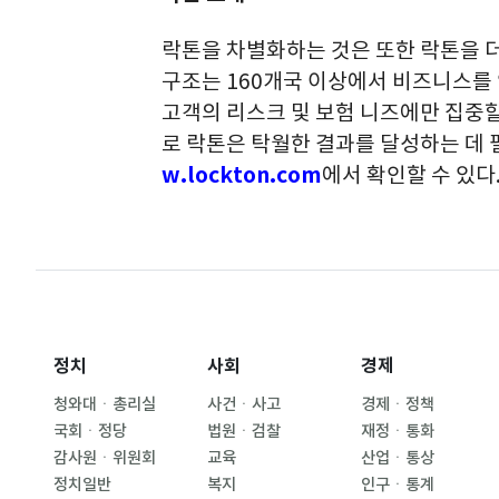
락톤을 차별화하는 것은 또한 락톤을 더
구조는 160개국 이상에서 비즈니스를 
고객의 리스크 및 보험 니즈에만 집중할
로 락톤은 탁월한 결과를 달성하는 데 
w.lockton.com
에서 확인할 수 있다
정치
사회
경제
청와대ㆍ총리실
사건ㆍ사고
경제ㆍ정책
국회ㆍ정당
법원ㆍ검찰
재정ㆍ통화
감사원ㆍ위원회
교육
산업ㆍ통상
정치일반
복지
인구ㆍ통계