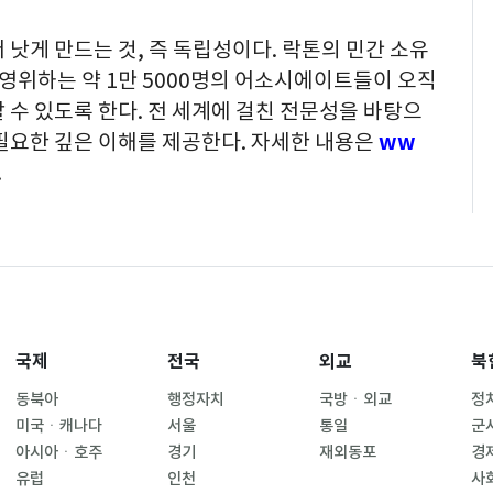
 낫게 만드는 것, 즉 독립성이다. 락톤의 민간 소유
영위하는 약 1만 5000명의 어소시에이트들이 오직
 수 있도록 한다. 전 세계에 걸친 전문성을 바탕으
필요한 깊은 이해를 제공한다. 자세한 내용은
ww
.
국제
전국
외교
북
동북아
행정자치
국방ㆍ외교
정
미국ㆍ캐나다
서울
통일
군
아시아ㆍ호주
경기
재외동포
경
유럽
인천
사