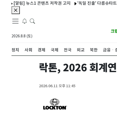
[알림] 뉴스1 콘텐츠 저작권 고지
'독일 진출' 다름슈타트 이호재
크
2026.8.8 (토)
정치
사회
경제
국제
전국
외교
북한
금융ㆍ
락톤, 2026 회계
2026.06.11 오후 11:45