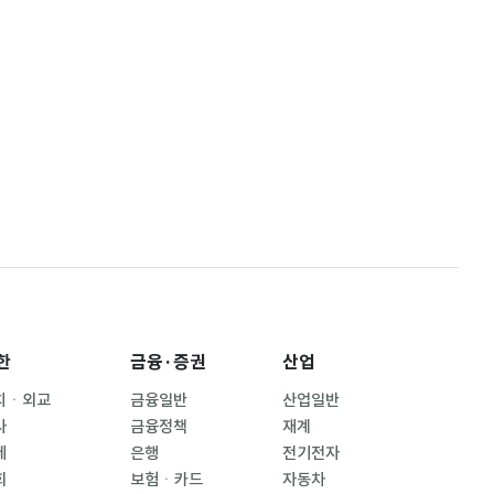
한
금융·증권
산업
치ㆍ외교
금융일반
산업일반
사
금융정책
재계
제
은행
전기전자
회
보험ㆍ카드
자동차