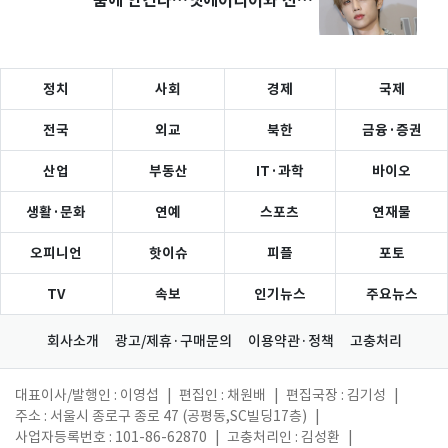
품에 안긴다…앳에어리어와 전속
계약
정치
사회
경제
국제
전국
외교
북한
금융·증권
산업
부동산
IT·과학
바이오
생활·문화
연예
스포츠
연재물
오피니언
핫이슈
피플
포토
TV
속보
인기뉴스
주요뉴스
회사소개
광고/제휴·구매문의
이용약관·정책
고충처리
대표이사/발행인 : 이영섭
|
편집인 : 채원배
|
편집국장 : 김기성
|
주소 : 서울시 종로구 종로 47 (공평동,SC빌딩17층)
|
사업자등록번호 : 101-86-62870
|
고충처리인 : 김성환
|