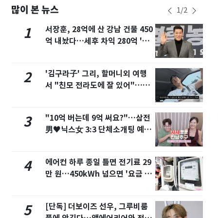
많이 본 뉴스
1
/
2
서장훈, 28억에 산 강남 건물 450
1
억 내놨다…세후 차익 280억 '잭
팟'
'김구라子' 그리, 할머니외 여행
2
서 "친모 전라도에 잘 있어"…유
튜브서 언급
"10억 버는데 9억 써요?"…삼전
3
男♥닉스女 3:3 단체소개팅 예능
화제
에어컨 하루 종일 틀면 전기료 29
4
만 원…450kWh 넘으면 '요금 폭
탄'
[단독] 더보이즈 선우, 그루비룸
5