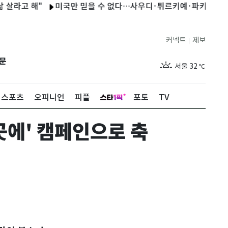
라고 해"
미국만 믿을 수 없다…사우디·튀르키예·파키스탄 '공동방
커넥트
제보
|
제주
28
℃
문
서울
32
℃
부산
28
℃
스포츠
오피니언
피플
포토
TV
대구
29
℃
한곳에' 캠페인으로 축
인천
30
℃
광주
30
℃
대전
29
℃
울산
28
℃
강릉
25
℃
제주
28
℃