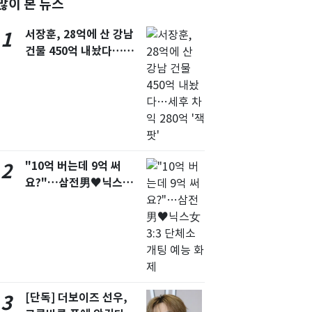
많이 본 뉴스
서울
32
℃
서장훈, 28억에 산 강남
1
부산
28
℃
건물 450억 내놨다…세
후 차익 280억 '잭팟'
대구
29
℃
인천
30
℃
광주
30
℃
대전
29
℃
"10억 버는데 9억 써
2
울산
28
℃
요?"…삼전男♥닉스女
3:3 단체소개팅 예능 화
강릉
25
℃
제
제주
28
℃
[단독] 더보이즈 선우,
3