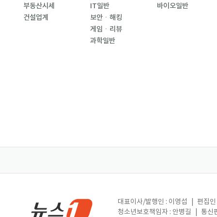
부동산시세
IT일반
바이오일반
건설업계
보안ㆍ해킹
게임ㆍ리뷰
과학일반
대표이사/발행인 : 이영섭
|
편집인 
청소년보호책임자 : 안병길
|
통신판