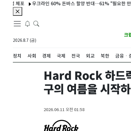
범 체포
우크라인 60% 돈바스 할양 반대…61% "필요한 만큼 전
크
2026.8.7 (금)
정치
사회
경제
국제
전국
외교
북한
금융ㆍ
Hard Rock 하
구의 여름을 시작
2026.06.11 오전 01:58