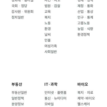
청와대ㆍ총리실
사건ㆍ사고
경제ㆍ정책
국회ㆍ정당
법원ㆍ검찰
재정ㆍ통화
감사원ㆍ위원회
교육
산업ㆍ통상
정치일반
복지
인구ㆍ통계
노동
고용노동
환경
농업ㆍ식량
날씨
환경정책
인물
여성가족
사회일반
부동산
IT·과학
바이오
부동산일반
인터넷ㆍ플랫폼
복지ㆍ의료
일반정책
통신ㆍ뉴미디어
제약·바이오
분양정보
모바일
헬스케어