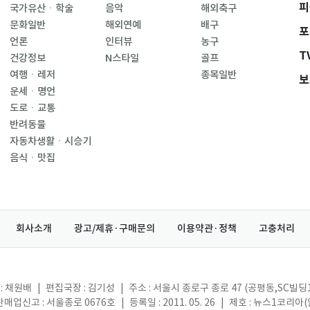
피
국가유산ㆍ학술
음악
해외축구
문화일반
해외연예
배구
포
언론
인터뷰
농구
T
건강정보
N스타일
골프
여행ㆍ레저
종목일반
보
운세ㆍ명언
도로ㆍ교통
반려동물
자동차생활ㆍ시승기
음식ㆍ맛집
회사소개
광고/제휴·구매문의
이용약관·정책
고충처리
: 채원배
|
편집국장 : 김기성
|
주소 : 서울시 종로구 종로 47 (공평동,SC빌딩
매업신고 : 서울종로 0676호
|
등록일 : 2011. 05. 26
|
제호 : 뉴스1코리아