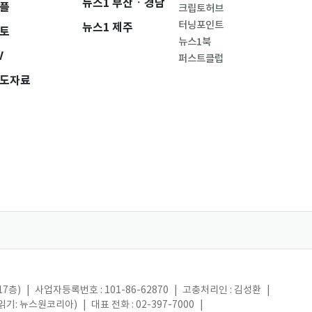
뉴스1 부산ㆍ경남
플
크립토허브
터닝포인트
뉴스1 제주
토
뉴스1북
V
퍼스트클럽
도자료
17층)
|
사업자등록번호 : 101-86-62870
|
고충처리인 : 김성환
|
(읽기: 뉴스원코리아)
|
대표 전화 : 02-397-7000
|