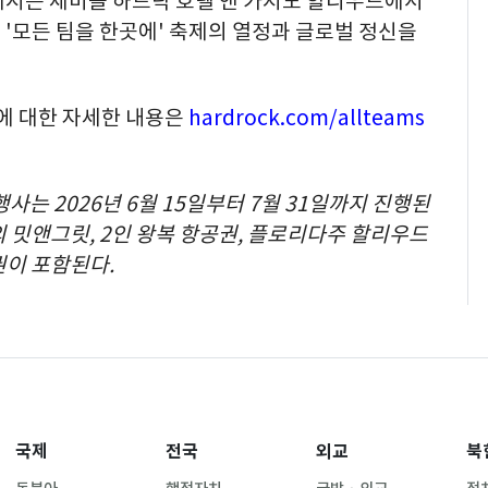
메시는 세미놀 하드락 호텔 앤 카지노 할리우드에서
'모든 팀을 한곳에' 축제의 열정과 글로벌 정신을
에 대한 자세한 내용은
hardrock.com/allteams
행사는 2026년 6월 15일부터 7월 31일까지 진행된
 밋앤그릿, 2인 왕복 항공권, 플로리다주 할리우드
박권이 포함된다.
국제
전국
외교
북