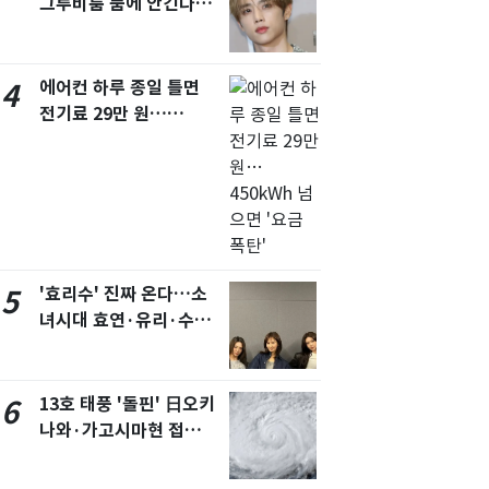
그루비룸 품에 안긴다…
앳에어리어와 전속계약
에어컨 하루 종일 틀면
4
전기료 29만 원…
450kWh 넘으면 '요금
폭탄'
'효리수' 진짜 온다…소
5
녀시대 효연·유리·수영
유닛 출격 [N이슈]
13호 태풍 '돌핀' 日오키
6
나와·가고시마현 접
근…26만명 대피령