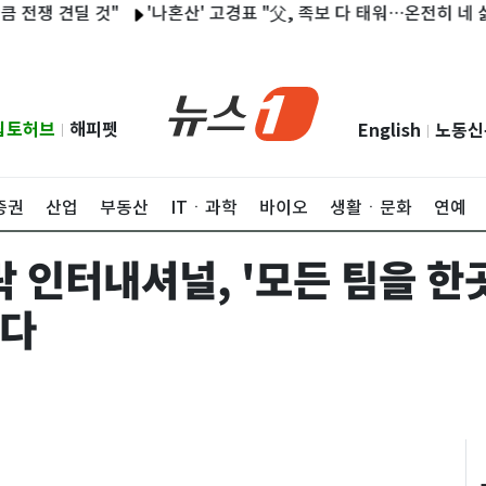
쟁 견딜 것"
'나혼산' 고경표 "父, 족보 다 태워…온전히 네 삶 살
립토허브
해피펫
English
노동신
|
|
증권
산업
부동산
ITㆍ과학
바이오
생활ㆍ문화
연예
드락 인터내셔널, '모든 팀을 
하다