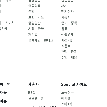
치ㆍ외교
금융일반
산업일반
사
금융정책
재계
제
은행
전기전자
회
보험ㆍ카드
자동차
화ㆍ스포츠
증권일반
중기ㆍ정책
북관계
시황ㆍ환율
유통
재테크
생활경제
블록체인ㆍ핀테크
패션·뷰티
식음료
호텔ㆍ관광
취업ㆍ채용
피니언
제휴사
Special 사이트
재물
BBC
노동신문
글로벌마켓
해피펫
이슈
스타1픽