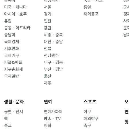
동북아
행정자치
국방ㆍ외교
정
미국ㆍ캐나다
서울
통일
군
아시아ㆍ호주
경기
재외동포
경
유럽
인천
사
중동ㆍ아프리카
강원
문
중남미
세종ㆍ충북
남
국제경제
대전ㆍ충남
기후변화
전북
국제기구
전남광주
피플&피플
대구ㆍ경북
지구촌화제
부산ㆍ경남
국제일반
울산
제주
생활·문화
연예
스포츠
오
연
공연ㆍ전시
연예가화제
야구
책
방송ㆍTV
해외야구
핫
종교
영화
축구