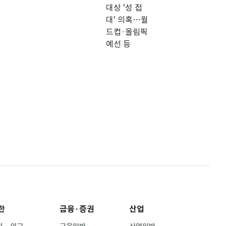
픽 예선 등
한
금융·증권
산업