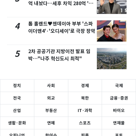
억 내놨다…세후 차익 280억 '잭
팟'
톰 홀랜드♥젠데이아 부부 '스파
4
이더맨4'·'오디세이'로 극장 장악
2차 공공기관 지방이전 발표 임
5
박…"나주 혁신도시 최적"
정치
사회
경제
국제
전국
외교
북한
금융·증권
산업
부동산
IT·과학
바이오
생활·문화
연예
스포츠
연재물
오피니언
핫이슈
피플
포토