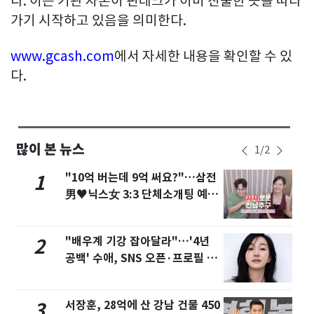
다. 이는 기관 자본이 핀테크가 이미 진출한 곳을 따라
가기 시작하고 있음을 의미한다.
www.gcash.com
에서 자세한 내용을 확인할 수 있
다.
많이 본 뉴스
1
/
2
"10억 버는데 9억 써요?"…삼전
1
男♥닉스女 3:3 단체소개팅 예능
화제
"배우계 기강 잡아달라"…'4년
2
공백' 수애, SNS 오픈·프로필 공
개 화제
서장훈, 28억에 산 강남 건물 450
3