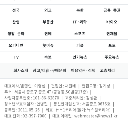
전국
외교
북한
금융·증권
산업
부동산
IT·과학
바이오
생활·문화
연예
스포츠
연재물
오피니언
핫이슈
피플
포토
TV
속보
인기뉴스
주요뉴스
회사소개
광고/제휴·구매문의
이용약관·정책
고충처리
대표이사/발행인 : 이영섭
|
편집인 : 채원배
|
편집국장 : 김기성
|
주소 : 서울시 종로구 종로 47 (공평동,SC빌딩17층)
|
사업자등록번호 : 101-86-62870
|
고충처리인 : 김성환
|
청소년보호책임자 : 안병길
|
통신판매업신고 : 서울종로 0676호
|
등록일 : 2011. 05. 26
|
제호 : 뉴스1코리아(읽기: 뉴스원코리아)
|
대표 전화 : 02-397-7000
|
대표 이메일 :
webmaster@news1.kr