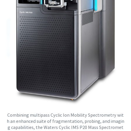
Combining multipass Cyclic Ion Mobility Spectrometry wit
h an enhanced suite of fragmentation, probing, and imagin
g capabilities, the Waters Cyclic IMS P20 Mass Spectromet