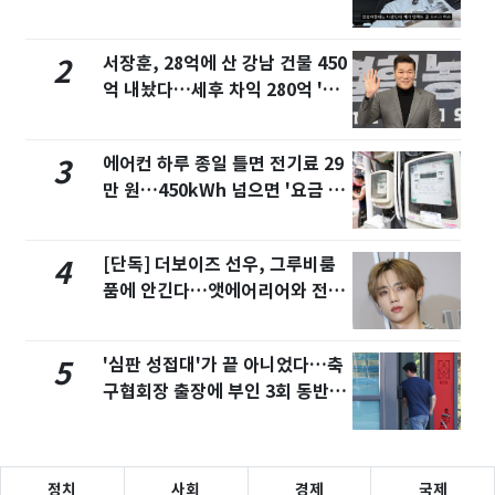
튜브서 언급
서장훈, 28억에 산 강남 건물 450
2
억 내놨다…세후 차익 280억 '잭
팟'
에어컨 하루 종일 틀면 전기료 29
3
만 원…450kWh 넘으면 '요금 폭
탄'
[단독] 더보이즈 선우, 그루비룸
4
품에 안긴다…앳에어리어와 전속
계약
'심판 성접대'가 끝 아니었다…축
5
구협회장 출장에 부인 3회 동반
'펑펑'
정치
사회
경제
국제