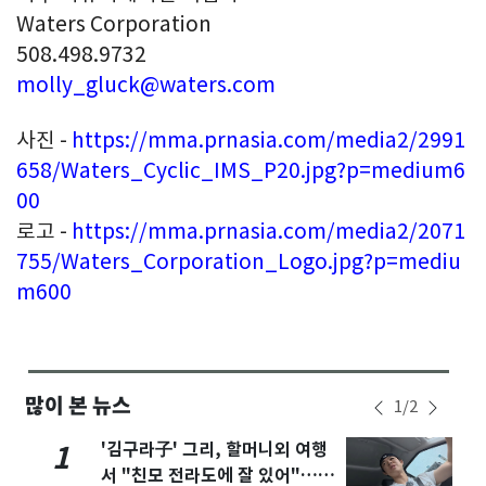
Waters Corporation
508.498.9732
molly_gluck@waters.com
사진 -
https://mma.prnasia.com/media2/2991
658/Waters_Cyclic_IMS_P20.jpg?p=medium6
00
로고 -
https://mma.prnasia.com/media2/2071
755/Waters_Corporation_Logo.jpg?p=mediu
m600
많이 본 뉴스
1
/
2
'김구라子' 그리, 할머니외 여행
1
서 "친모 전라도에 잘 있어"…유