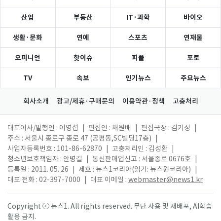
산업
부동산
IT·과학
바이오
생활·문화
연예
스포츠
연재물
오피니언
핫이슈
피플
포토
TV
속보
인기뉴스
주요뉴스
회사소개
광고/제휴·구매문의
이용약관·정책
고충처리
대표이사/발행인 : 이영섭
|
편집인 : 채원배
|
편집국장 : 김기성
|
주소 : 서울시 종로구 종로 47 (공평동,SC빌딩17층)
|
사업자등록번호 : 101-86-62870
|
고충처리인 : 김성환
|
청소년보호책임자 : 안병길
|
통신판매업신고 : 서울종로 0676호
|
등록일 : 2011. 05. 26
|
제호 : 뉴스1코리아(읽기: 뉴스원코리아)
|
대표 전화 : 02-397-7000
|
대표 이메일 :
webmaster@news1.kr
Copyright ⓒ 뉴스1. All rights reserved. 무단 사용 및 재배포, AI학습
활용 금지.