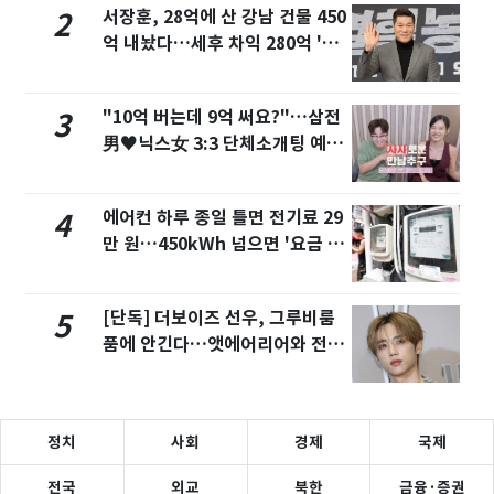
서장훈, 28억에 산 강남 건물 450
2
억 내놨다…세후 차익 280억 '잭
팟'
"10억 버는데 9억 써요?"…삼전
3
男♥닉스女 3:3 단체소개팅 예능
화제
에어컨 하루 종일 틀면 전기료 29
4
만 원…450kWh 넘으면 '요금 폭
탄'
[단독] 더보이즈 선우, 그루비룸
5
품에 안긴다…앳에어리어와 전속
계약
정치
사회
경제
국제
전국
외교
북한
금융·증권