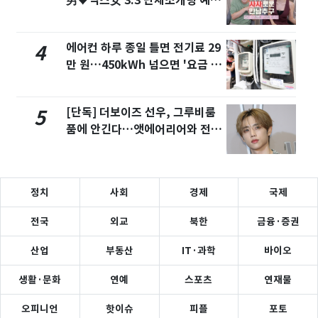
男♥닉스女 3:3 단체소개팅 예능
화제
에어컨 하루 종일 틀면 전기료 29
4
만 원…450kWh 넘으면 '요금 폭
탄'
[단독] 더보이즈 선우, 그루비룸
5
품에 안긴다…앳에어리어와 전속
계약
정치
사회
경제
국제
전국
외교
북한
금융·증권
산업
부동산
IT·과학
바이오
생활·문화
연예
스포츠
연재물
오피니언
핫이슈
피플
포토