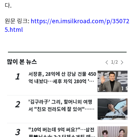
다.
원문 링크:
https://en.imsilkroad.com/p/35072
5.html
많이 본 뉴스
1
/
2
서장훈, 28억에 산 강남 건물 450
1
억 내놨다…세후 차익 280억 '잭
팟'
'김구라子' 그리, 할머니외 여행
2
서 "친모 전라도에 잘 있어"…유
튜브서 언급
"10억 버는데 9억 써요?"…삼전
3