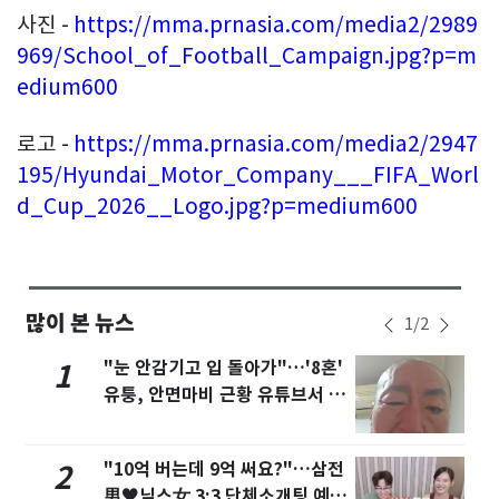
사진
-
https://mma.prnasia.com/media2/2989
969/School_of_Football_Campaign.jpg?p=m
edium600
로고
-
https://mma.prnasia.com/media2/2947
195/Hyundai_Motor_Company___FIFA_Worl
d_Cup_2026__Logo.jpg?p=medium600
많이 본 뉴스
1
/
2
"눈 안감기고 입 돌아가"…'8혼'
1
유퉁, 안면마비 근황 유튜브서 공
개
"10억 버는데 9억 써요?"…삼전
2
男♥닉스女 3:3 단체소개팅 예능