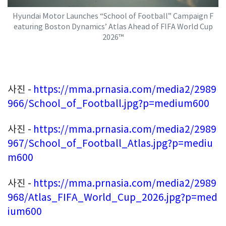
Hyundai Motor Launches “School of Football” Campaign F
eaturing Boston Dynamics’ Atlas Ahead of FIFA World Cup
2026™
사진
-
https://mma.prnasia.com/media2/2989
966/School_of_Football.jpg?p=medium600
사진
-
https://mma.prnasia.com/media2/2989
967/School_of_Football_Atlas.jpg?p=mediu
m600
사진
-
https://mma.prnasia.com/media2/2989
968/Atlas_FIFA_World_Cup_2026.jpg?p=med
ium600