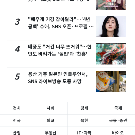
화제
"배우계 기강 잡아달라"…'4년
3
공백' 수애, SNS 오픈·프로필 공
개 화제
태풍도 "거긴 너무 뜨거워"…한
4
반도 비켜가는 '돌핀'과 '찬홈'
용산 거주 일본인 인플루언서,
5
SNS 라이브방송 도중 사망
정치
사회
경제
국제
전국
외교
북한
금융·증권
산업
부동산
IT·과학
바이오