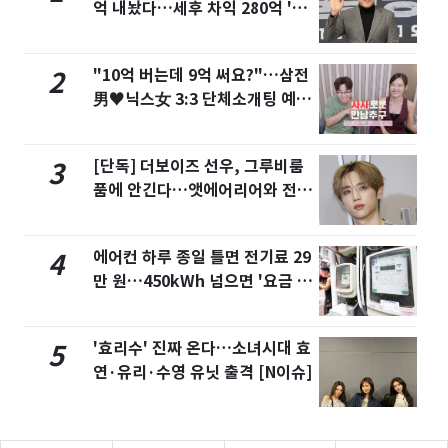
억 내놨다…세후 차익 280억 '잭
팟'
"10억 버는데 9억 써요?"…삼전
2
男♥닉스女 3:3 단체소개팅 예능
화제
[단독] 더보이즈 선우, 그루비룸
3
품에 안긴다…앳에어리어와 전속
계약
에어컨 하루 종일 틀면 전기료 29
4
만 원…450kWh 넘으면 '요금 폭
탄'
'효리수' 진짜 온다…소녀시대 효
5
연·유리·수영 유닛 출격 [N이슈]