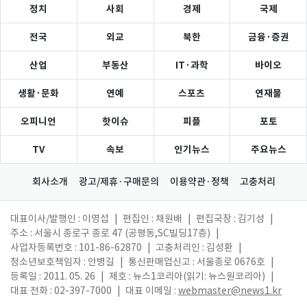
정치
사회
경제
국제
전국
외교
북한
금융·증권
산업
부동산
IT·과학
바이오
생활·문화
연예
스포츠
연재물
오피니언
핫이슈
피플
포토
TV
속보
인기뉴스
주요뉴스
회사소개
광고/제휴·구매문의
이용약관·정책
고충처리
대표이사/발행인 : 이영섭
|
편집인 : 채원배
|
편집국장 : 김기성
|
주소 : 서울시 종로구 종로 47 (공평동,SC빌딩17층)
|
사업자등록번호 : 101-86-62870
|
고충처리인 : 김성환
|
청소년보호책임자 : 안병길
|
통신판매업신고 : 서울종로 0676호
|
등록일 : 2011. 05. 26
|
제호 : 뉴스1코리아(읽기: 뉴스원코리아)
|
대표 전화 : 02-397-7000
|
대표 이메일 :
webmaster@news1.kr