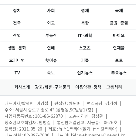
정치
사회
경제
국제
전국
외교
북한
금융·증권
산업
부동산
IT·과학
바이오
생활·문화
연예
스포츠
연재물
오피니언
핫이슈
피플
포토
TV
속보
인기뉴스
주요뉴스
회사소개
광고/제휴·구매문의
이용약관·정책
고충처리
대표이사/발행인 : 이영섭
|
편집인 : 채원배
|
편집국장 : 김기성
|
주소 : 서울시 종로구 종로 47 (공평동,SC빌딩17층)
|
사업자등록번호 : 101-86-62870
|
고충처리인 : 김성환
|
청소년보호책임자 : 안병길
|
통신판매업신고 : 서울종로 0676호
|
등록일 : 2011. 05. 26
|
제호 : 뉴스1코리아(읽기: 뉴스원코리아)
|
대표 전화 : 02-397-7000
|
대표 이메일 :
webmaster@news1.kr