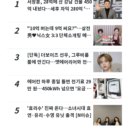
서장훈, 28억에 산 강남 건물 450
1
억 내놨다…세후 차익 280억 '잭
팟'
"10억 버는데 9억 써요?"…삼전
2
男♥닉스女 3:3 단체소개팅 예능
화제
[단독] 더보이즈 선우, 그루비룸
3
품에 안긴다…앳에어리어와 전속
계약
에어컨 하루 종일 틀면 전기료 29
4
만 원…450kWh 넘으면 '요금 폭
탄'
'효리수' 진짜 온다…소녀시대 효
5
연·유리·수영 유닛 출격 [N이슈]