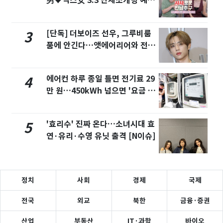
男♥닉스女 3:3 단체소개팅 예능
화제
[단독] 더보이즈 선우, 그루비룸
3
품에 안긴다…앳에어리어와 전속
계약
에어컨 하루 종일 틀면 전기료 29
4
만 원…450kWh 넘으면 '요금 폭
탄'
'효리수' 진짜 온다…소녀시대 효
5
연·유리·수영 유닛 출격 [N이슈]
정치
사회
경제
국제
전국
외교
북한
금융·증권
산업
부동산
IT·과학
바이오