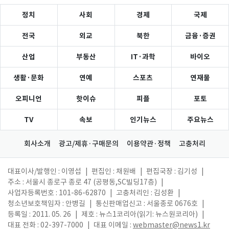
정치
사회
경제
국제
전국
외교
북한
금융·증권
산업
부동산
IT·과학
바이오
생활·문화
연예
스포츠
연재물
오피니언
핫이슈
피플
포토
TV
속보
인기뉴스
주요뉴스
회사소개
광고/제휴·구매문의
이용약관·정책
고충처리
대표이사/발행인 : 이영섭
|
편집인 : 채원배
|
편집국장 : 김기성
|
주소 : 서울시 종로구 종로 47 (공평동,SC빌딩17층)
|
사업자등록번호 : 101-86-62870
|
고충처리인 : 김성환
|
청소년보호책임자 : 안병길
|
통신판매업신고 : 서울종로 0676호
|
등록일 : 2011. 05. 26
|
제호 : 뉴스1코리아(읽기: 뉴스원코리아)
|
대표 전화 : 02-397-7000
|
대표 이메일 :
webmaster@news1.kr