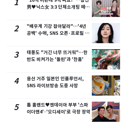
"10억 버는데 9억 써요?"…삼전
1
男♥닉스女 3:3 단체소개팅 예능
화제
"배우계 기강 잡아달라"…'4년
2
공백' 수애, SNS 오픈·프로필 공
개 화제
태풍도 "거긴 너무 뜨거워"…한
3
반도 비켜가는 '돌핀'과 '찬홈'
용산 거주 일본인 인플루언서,
4
SNS 라이브방송 도중 사망
톰 홀랜드♥젠데이아 부부 '스파
5
이더맨4'·'오디세이'로 극장 장악