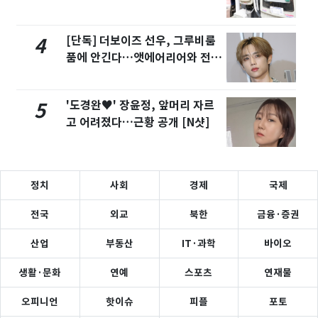
탄'
[단독] 더보이즈 선우, 그루비룸
4
품에 안긴다…앳에어리어와 전속
계약
'도경완♥' 장윤정, 앞머리 자르
5
고 어려졌다…근황 공개 [N샷]
정치
사회
경제
국제
전국
외교
북한
금융·증권
산업
부동산
IT·과학
바이오
생활·문화
연예
스포츠
연재물
오피니언
핫이슈
피플
포토