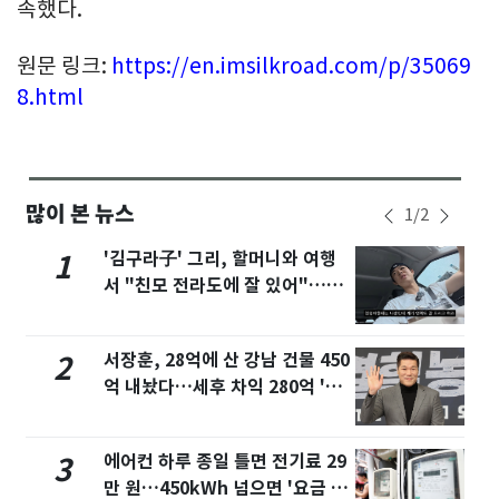
속했다.
원문 링크:
https://en.imsilkroad.com/p/35069
8.html
많이 본 뉴스
1
/
2
'김구라子' 그리, 할머니와 여행
1
서 "친모 전라도에 잘 있어"…유
튜브서 언급
서장훈, 28억에 산 강남 건물 450
2
억 내놨다…세후 차익 280억 '잭
팟'
에어컨 하루 종일 틀면 전기료 29
3
만 원…450kWh 넘으면 '요금 폭