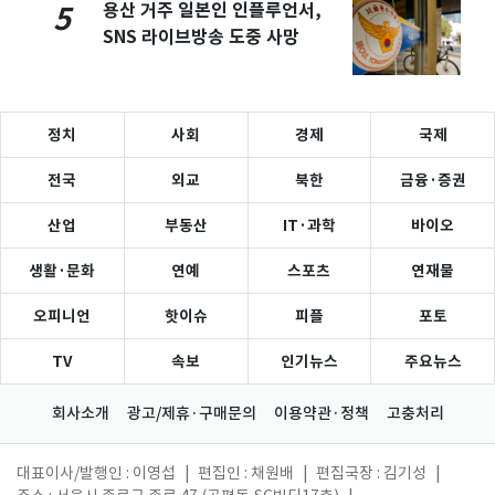
용산 거주 일본인 인플루언서,
5
SNS 라이브방송 도중 사망
정치
사회
경제
국제
전국
외교
북한
금융·증권
산업
부동산
IT·과학
바이오
생활·문화
연예
스포츠
연재물
오피니언
핫이슈
피플
포토
TV
속보
인기뉴스
주요뉴스
회사소개
광고/제휴·구매문의
이용약관·정책
고충처리
대표이사/발행인 : 이영섭
|
편집인 : 채원배
|
편집국장 : 김기성
|