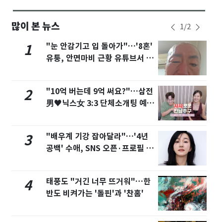
많이 본 뉴스
1
/
2
"눈 안감기고 입 돌아가"…'8혼'
1
유퉁, 안면마비 근황 유튜브서 공
개
"10억 버는데 9억 써요?"…삼전
2
男♥닉스女 3:3 단체소개팅 예능
화제
"배우계 기강 잡아달라"…'4년
3
공백' 수애, SNS 오픈·프로필 공
개 화제
태풍도 "거긴 너무 뜨거워"…한
4
반도 비켜가는 '돌핀'과 '찬홈'