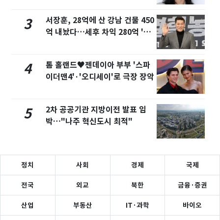
서장훈, 28억에 산 강남 건물 450
3
억 내놨다…세후 차익 280억 '잭
팟'
톰 홀랜드♥젠데이아 부부 '스파
4
이더맨4'·'오디세이'로 극장 장악
2차 공공기관 지방이전 발표 임
5
박…"나주 혁신도시 최적"
정치
사회
경제
국제
전국
외교
북한
금융·증권
산업
부동산
IT·과학
바이오