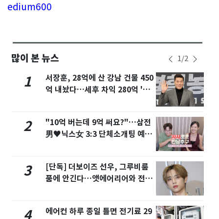
edium600
많이 본 뉴스
1
/
2
서장훈, 28억에 산 강남 건물 450
1
억 내놨다…세후 차익 280억 '잭
팟'
"10억 버는데 9억 써요?"…삼전
2
男♥닉스女 3:3 단체소개팅 예능
화제
[단독] 더보이즈 선우, 그루비룸
3
품에 안긴다…앳에어리어와 전속
계약
에어컨 하루 종일 틀면 전기료 29
4