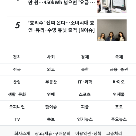
만 원…450kWh 넘으면 '요금 폭
탄'
'효리수' 진짜 온다…소녀시대 효
5
연·유리·수영 유닛 출격 [N이슈]
정치
사회
경제
국제
전국
외교
북한
금융·증권
산업
부동산
IT·과학
바이오
생활·문화
연예
스포츠
연재물
오피니언
핫이슈
피플
포토
TV
속보
인기뉴스
주요뉴스
회사소개
광고/제휴·구매문의
이용약관·정책
고충처리