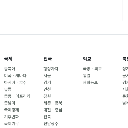
국제
전국
외교
북
동북아
행정자치
국방ㆍ외교
정
미국ㆍ캐나다
서울
통일
군
아시아ㆍ호주
경기
재외동포
경
유럽
인천
사
중동ㆍ아프리카
강원
문
중남미
세종ㆍ충북
남
국제경제
대전ㆍ충남
기후변화
전북
국제기구
전남광주