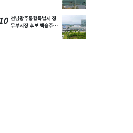
요"…경찰 수사
전남광주통합특별시 정
10
무부시장 후보 백승주·
윤난실 지명