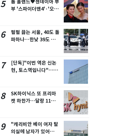
톰 홀랜드♥젠데이아 부
5
부 '스파이더맨4'·'오디
세이'로 극장 장악
펄펄 끓는 서울, 40도 돌
6
파하나…한낮 39도 폭염
[오늘날씨]
[단독]"이번 역은 신논
7
현, 토스역입니다"…서
울 지하철에 토스 이름
새겼다
SK하이닉스 또 프리마
8
켓 하한가…달랑 11주에
시초가 소동
"캐리비안 베이 여자 탈
9
의실에 남자가 있어