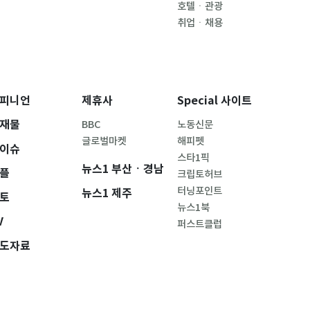
호텔ㆍ관광
취업ㆍ채용
피니언
제휴사
Special 사이트
재물
BBC
노동신문
글로벌마켓
해피펫
이슈
스타1픽
뉴스1 부산ㆍ경남
플
크립토허브
터닝포인트
뉴스1 제주
토
뉴스1북
V
퍼스트클럽
도자료