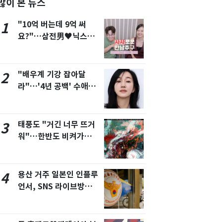
많이 본 뉴스
서울
29
℃
"10억 버는데 9억 써
1
부산
26
℃
요?"…삼전男♥닉스女
3:3 단체소개팅 예능 화
대구
26
℃
제
인천
27
℃
"배우계 기강 잡아달
2
라"…'4년 공백' 수애,
광주
25
℃
SNS 오픈·프로필 공개
대전
26
℃
화제
태풍도 "거긴 너무 뜨거
3
울산
25
℃
워"…한반도 비켜가는
강릉
23
℃
'돌핀'과 '찬홈'
제주
26
℃
용산 거주 일본인 인플루
4
언서, SNS 라이브방송
도중 사망