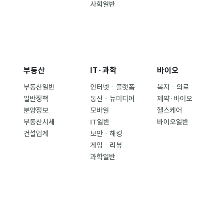
사회일반
부동산
IT·과학
바이오
부동산일반
인터넷ㆍ플랫폼
복지ㆍ의료
일반정책
통신ㆍ뉴미디어
제약·바이오
분양정보
모바일
헬스케어
부동산시세
IT일반
바이오일반
건설업계
보안ㆍ해킹
게임ㆍ리뷰
과학일반