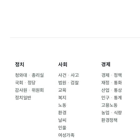
정치
사회
경제
청와대ㆍ총리실
사건ㆍ사고
경제ㆍ정책
국회ㆍ정당
법원ㆍ검찰
재정ㆍ통화
감사원ㆍ위원회
교육
산업ㆍ통상
정치일반
복지
인구ㆍ통계
노동
고용노동
환경
농업ㆍ식량
날씨
환경정책
인물
여성가족