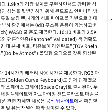
두께와 1.9kg의 경량 설계를 구현하면서도 강력한 성
적인 성능을 뒷받침하기 위해 윈드포스 인피니티 냉
계, 듀얼 슬림 팬, 4개의 히트 파이프를 기반으로 최대
 저부하 환경에서는 0dB 무소음 운용이 가능하고 쾌
h) WASD 쿨 존도 제공한다. 16:10 비율의 2.5K
와 팬톤® 인증(Pantone® Validated) 색 정확도
면 대 본체 비율, 티유브이 라인란드®(TÜV Rheinl
®(Dolby Atmos®) 몰입형 오디오를 갖춰 향상된
최대 14시간의 배터리 사용 시간을 제공한다. RGB 다
Golden Curve Keyboard)도 함께 탑재했으
e)와 스페이스 그레이(Space Gray)로 출시된다. 두
갯빛 네임플레이트와 아노다이징 샌드블라스트 마감을
제품 관련 자세한 내용은
공식 웹사이트
에서 확인할
지역 및 유통 채널에 따라 상이할 수 있다.