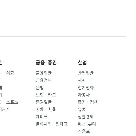
한
금융·증권
산업
치ㆍ외교
금융일반
산업일반
사
금융정책
재계
제
은행
전기전자
회
보험ㆍ카드
자동차
화ㆍ스포츠
증권일반
중기ㆍ정책
북관계
시황ㆍ환율
유통
재테크
생활경제
블록체인ㆍ핀테크
패션·뷰티
식음료