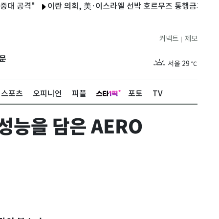
 공격"
이란 의회, 美·이스라엘 선박 호르무즈 통행금지 법안 검
커넥트
제보
|
제주
26
℃
문
서울
29
℃
부산
26
℃
스포츠
오피니언
피플
포토
TV
대구
26
℃
성능을 담은 AERO
인천
27
℃
광주
25
℃
대전
26
℃
울산
25
℃
강릉
23
℃
제주
26
℃