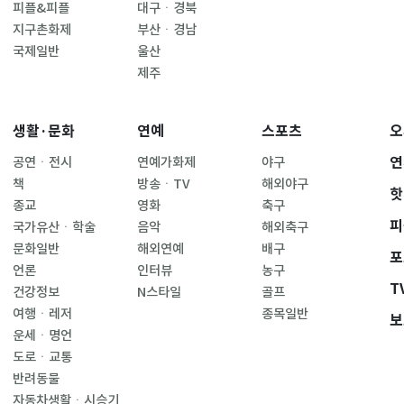
피플&피플
대구ㆍ경북
지구촌화제
부산ㆍ경남
국제일반
울산
제주
생활·문화
연예
스포츠
오
연
공연ㆍ전시
연예가화제
야구
책
방송ㆍTV
해외야구
핫
종교
영화
축구
피
국가유산ㆍ학술
음악
해외축구
문화일반
해외연예
배구
포
언론
인터뷰
농구
T
건강정보
N스타일
골프
여행ㆍ레저
종목일반
보
운세ㆍ명언
도로ㆍ교통
반려동물
자동차생활ㆍ시승기