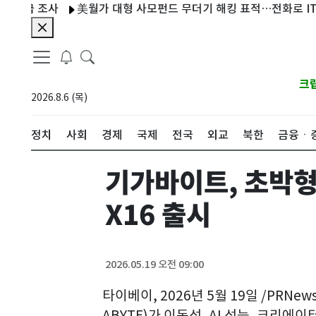
급 조사
美월가 대형 사모펀드 무더기 해킹 표적…전화로 IT직원
크
2026.8.6 (목)
정치
사회
경제
국제
전국
외교
북한
금융ㆍ
기가바이트, 초박형 
X16 출시
2026.05.19 오전 09:00
타이베이, 2026년 5월 19일 /PRNe
ABYTE)가 이동성, AI 성능, 크리에