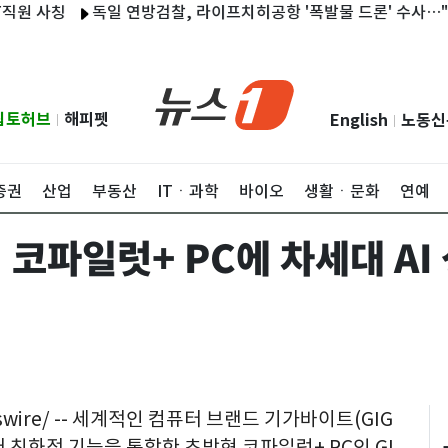
 사칭
독일 연방검찰, 라이프치히공항 '폭발물 드론' 수사…"중대
립토허브
해피펫
English
노동신
|
|
증권
산업
부동산
ITㆍ과학
바이오
생활ㆍ문화
연예
코파일럿+ PC에 차세대 AI 
wswire/ -- 세계적인 컴퓨터 브랜드 기가바이트(GIG
이터 친화적 기능을 통합한 초박형 코파일럿+ PC인 GI