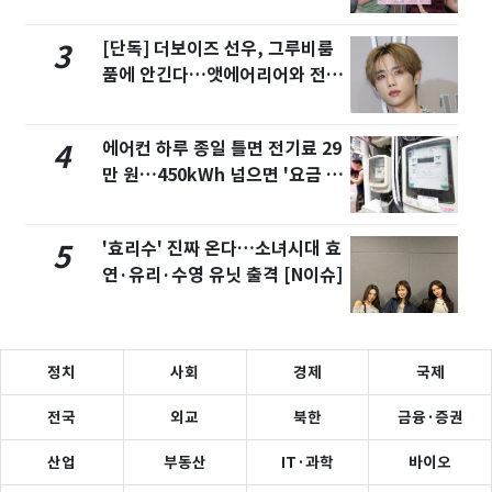
화제
[단독] 더보이즈 선우, 그루비룸
3
품에 안긴다…앳에어리어와 전속
계약
에어컨 하루 종일 틀면 전기료 29
4
만 원…450kWh 넘으면 '요금 폭
탄'
'효리수' 진짜 온다…소녀시대 효
5
연·유리·수영 유닛 출격 [N이슈]
정치
사회
경제
국제
전국
외교
북한
금융·증권
산업
부동산
IT·과학
바이오