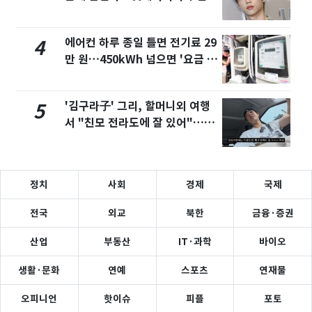
계약
에어컨 하루 종일 틀면 전기료 29
4
만 원…450kWh 넘으면 '요금 폭
탄'
'김구라子' 그리, 할머니외 여행
5
서 "친모 전라도에 잘 있어"…유
튜브서 언급
정치
사회
경제
국제
전국
외교
북한
금융·증권
산업
부동산
IT·과학
바이오
생활·문화
연예
스포츠
연재물
오피니언
핫이슈
피플
포토