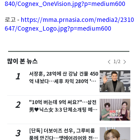
840/Cognex_OneVision.jpg?p=medium600
로고 -
https://mma.prnasia.com/media2/2310
647/Cognex_Logo.jpg?p=medium600
많이 본 뉴스
1
/
2
서장훈, 28억에 산 강남 건물 450
1
억 내놨다…세후 차익 280억 '잭
팟'
"10억 버는데 9억 써요?"…삼전
2
男♥닉스女 3:3 단체소개팅 예능
화제
[단독] 더보이즈 선우, 그루비룸
3
품에 안긴다…앳에어리어와 전속