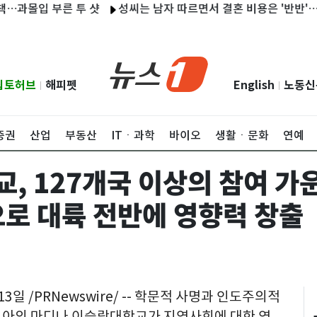
과몰입 부른 투 샷
성씨는 남자 따르면서 결혼 비용은 '반반'…그
립토허브
해피펫
English
노동신
|
|
증권
산업
부동산
ITㆍ과학
바이오
생활ㆍ문화
연예
, 127개국 이상의 참여 가
으로 대륙 전반에 영향력 창출
 13일
/PRNewswire/ -- 학문적 사명과 인도주의적
비아의 마디나 이슬람대학교가 지역사회에 대한 영