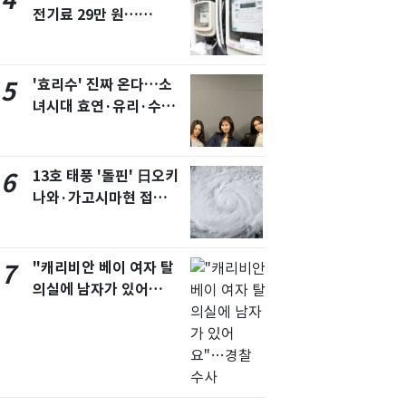
4
전기료 29만 원…
450kWh 넘으면 '요금
폭탄'
'효리수' 진짜 온다…소
5
녀시대 효연·유리·수영
유닛 출격 [N이슈]
13호 태풍 '돌핀' 日오키
6
나와·가고시마현 접
근…26만명 대피령
"캐리비안 베이 여자 탈
7
의실에 남자가 있어
요"…경찰 수사