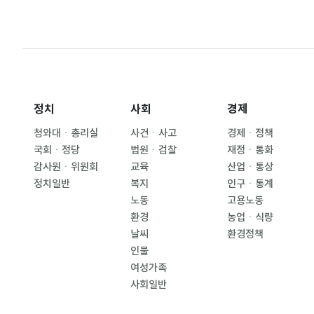
정치
사회
경제
청와대ㆍ총리실
사건ㆍ사고
경제ㆍ정책
국회ㆍ정당
법원ㆍ검찰
재정ㆍ통화
감사원ㆍ위원회
교육
산업ㆍ통상
정치일반
복지
인구ㆍ통계
노동
고용노동
환경
농업ㆍ식량
날씨
환경정책
인물
여성가족
사회일반