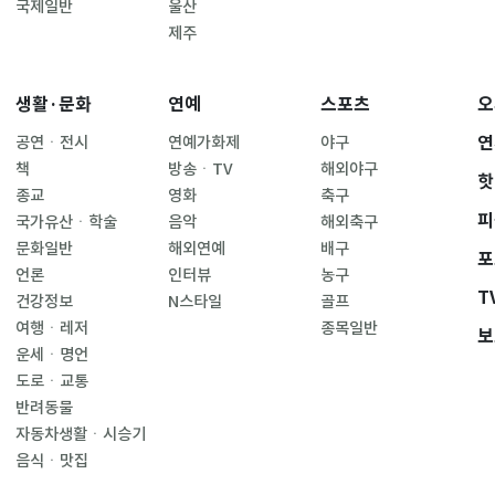
국제일반
울산
제주
생활·문화
연예
스포츠
오
연
공연ㆍ전시
연예가화제
야구
책
방송ㆍTV
해외야구
핫
종교
영화
축구
피
국가유산ㆍ학술
음악
해외축구
문화일반
해외연예
배구
포
언론
인터뷰
농구
T
건강정보
N스타일
골프
여행ㆍ레저
종목일반
보
운세ㆍ명언
도로ㆍ교통
반려동물
자동차생활ㆍ시승기
음식ㆍ맛집