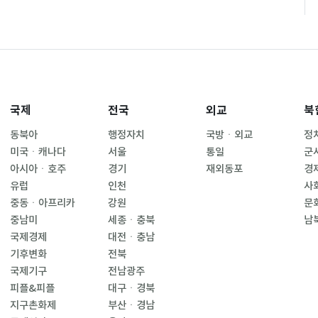
국제
전국
외교
북
동북아
행정자치
국방ㆍ외교
정
미국ㆍ캐나다
서울
통일
군
아시아ㆍ호주
경기
재외동포
경
유럽
인천
사
중동ㆍ아프리카
강원
문
중남미
세종ㆍ충북
남
국제경제
대전ㆍ충남
기후변화
전북
국제기구
전남광주
피플&피플
대구ㆍ경북
지구촌화제
부산ㆍ경남