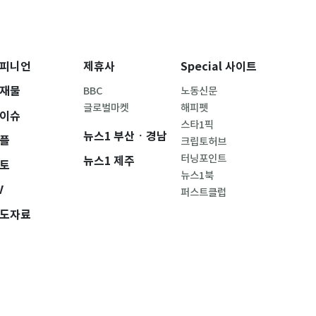
피니언
제휴사
Special 사이트
재물
BBC
노동신문
글로벌마켓
해피펫
이슈
스타1픽
뉴스1 부산ㆍ경남
플
크립토허브
터닝포인트
뉴스1 제주
토
뉴스1북
V
퍼스트클럽
도자료