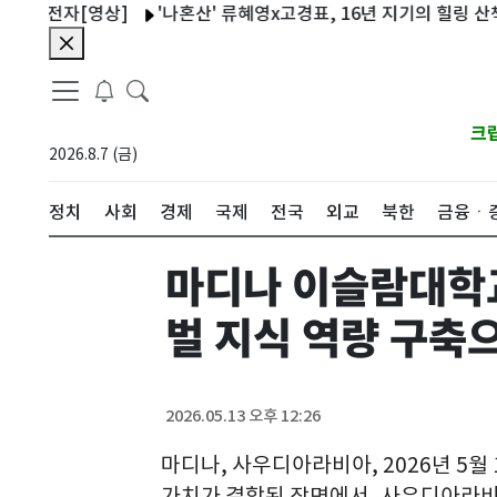
 운전자[영상]
'나혼산' 류혜영x고경표, 16년 지기의 힐링 산책…
크
2026.8.7 (금)
정치
사회
경제
국제
전국
외교
북한
금융ㆍ
마디나 이슬람대학교
벌 지식 역량 구축
2026.05.13 오후 12:26
마디나, 사우디아라비아
,
2026년 5월
가치가 결합된 장면에서, 사우디아라