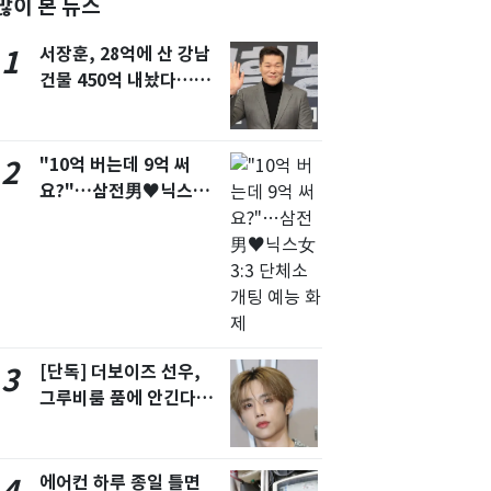
많이 본 뉴스
서울
29
℃
서장훈, 28억에 산 강남
1
부산
27
℃
건물 450억 내놨다…세
후 차익 280억 '잭팟'
대구
28
℃
인천
29
℃
"10억 버는데 9억 써
2
요?"…삼전男♥닉스女
광주
27
℃
3:3 단체소개팅 예능 화
대전
26
℃
제
울산
26
℃
강릉
26
℃
제주
27
℃
[단독] 더보이즈 선우,
3
그루비룸 품에 안긴다…
앳에어리어와 전속계약
에어컨 하루 종일 틀면