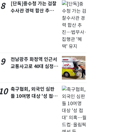
[단독]중수청 가는 검찰
8
수사관 경력 합산 추
진…법무사·집행관 '혜
택' 유지
전남광주 화정역 인근서
9
교통사고로 40대 심정
지…6명 부상
축구협회, 외국인 심판
10
들 10여명 대상 '성 접
대' 의혹…월드컵·올림
픽 예선 등