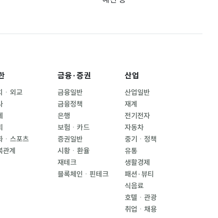
한
금융·증권
산업
치ㆍ외교
금융일반
산업일반
사
금융정책
재계
제
은행
전기전자
회
보험ㆍ카드
자동차
화ㆍ스포츠
증권일반
중기ㆍ정책
북관계
시황ㆍ환율
유통
재테크
생활경제
블록체인ㆍ핀테크
패션·뷰티
식음료
호텔ㆍ관광
취업ㆍ채용