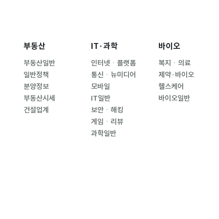
부동산
IT·과학
바이오
부동산일반
인터넷ㆍ플랫폼
복지ㆍ의료
일반정책
통신ㆍ뉴미디어
제약·바이오
분양정보
모바일
헬스케어
부동산시세
IT일반
바이오일반
건설업계
보안ㆍ해킹
게임ㆍ리뷰
과학일반