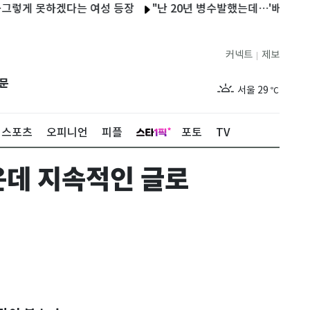
렇게 못하겠다는 여성 등장
"난 20년 병수발했는데…'배다른 형제'
커넥트
제보
|
제주
27
℃
문
서울
29
℃
부산
27
℃
스포츠
오피니언
피플
포토
TV
대구
28
℃
운데 지속적인 글로
인천
29
℃
광주
27
℃
대전
26
℃
울산
26
℃
강릉
26
℃
제주
27
℃