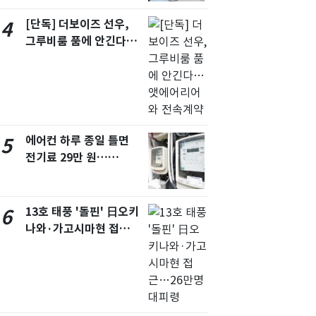
언급
[단독] 더보이즈 선우,
4
그루비룸 품에 안긴다…
앳에어리어와 전속계약
에어컨 하루 종일 틀면
5
전기료 29만 원…
450kWh 넘으면 '요금
폭탄'
13호 태풍 '돌핀' 日오키
6
나와·가고시마현 접
근…26만명 대피령