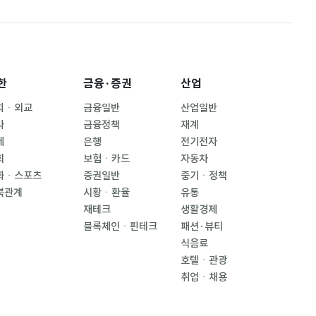
한
금융·증권
산업
치ㆍ외교
금융일반
산업일반
사
금융정책
재계
제
은행
전기전자
회
보험ㆍ카드
자동차
화ㆍ스포츠
증권일반
중기ㆍ정책
북관계
시황ㆍ환율
유통
재테크
생활경제
블록체인ㆍ핀테크
패션·뷰티
식음료
호텔ㆍ관광
취업ㆍ채용