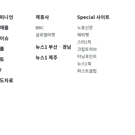
피니언
제휴사
Special 사이트
재물
BBC
노동신문
글로벌마켓
해피펫
이슈
스타1픽
뉴스1 부산ㆍ경남
플
크립토허브
터닝포인트
뉴스1 제주
토
뉴스1북
V
퍼스트클럽
도자료