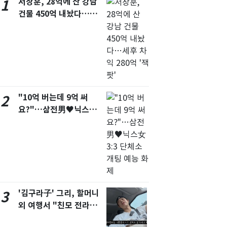
서장훈, 28억에 산 강남
1
서울
24
℃
건물 450억 내놨다…세
후 차익 280억 '잭팟'
부산
28
℃
대구
27
℃
인천
27
℃
광주
28
℃
"10억 버는데 9억 써
2
대전
28
요?"…삼전男♥닉스女
℃
3:3 단체소개팅 예능 화
울산
27
℃
제
강릉
20
℃
제주
29
℃
'김구라子' 그리, 할머니
3
외 여행서 "친모 전라도
에 잘 있어"…유튜브서