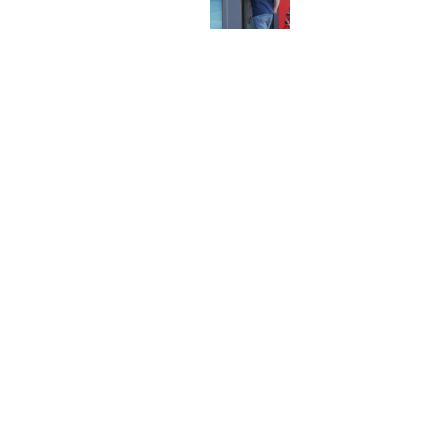
에 부인 3회 동반 '펑펑'