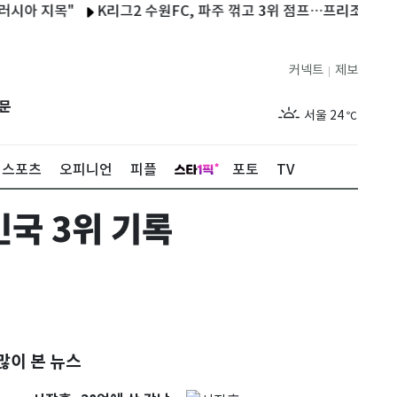
아 지목"
K리그2 수원FC, 파주 꺾고 3위 점프…프리조 시즌 11호
커넥트
제보
|
제주
29
℃
문
서울
24
℃
부산
28
℃
스포츠
오피니언
피플
포토
TV
대구
27
℃
국 3위 기록
인천
27
℃
광주
28
℃
대전
28
℃
울산
27
℃
강릉
20
℃
많이 본 뉴스
제주
29
℃