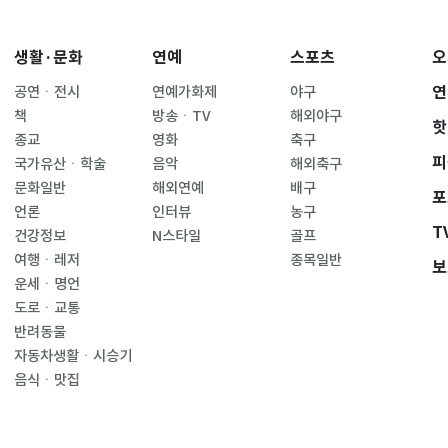
생활·문화
연예
스포츠
오
연
공연ㆍ전시
연예가화제
야구
책
방송ㆍTV
해외야구
핫
종교
영화
축구
피
국가유산ㆍ학술
음악
해외축구
문화일반
해외연예
배구
포
언론
인터뷰
농구
T
건강정보
N스타일
골프
여행ㆍ레저
종목일반
보
운세ㆍ명언
도로ㆍ교통
반려동물
자동차생활ㆍ시승기
음식ㆍ맛집