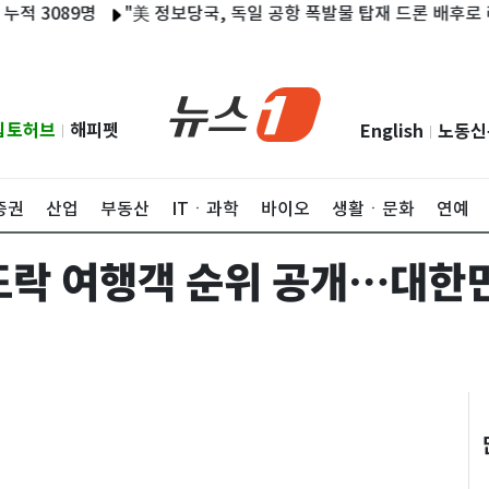
3089명
"美 정보당국, 독일 공항 폭발물 탑재 드론 배후로 러시
립토허브
해피펫
English
노동신
|
|
증권
산업
부동산
ITㆍ과학
바이오
생활ㆍ문화
연예
도락 여행객 순위 공개…대한민