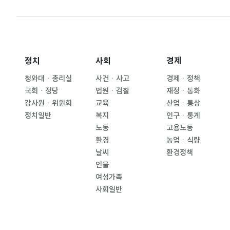
정치
사회
경제
청와대ㆍ총리실
사건ㆍ사고
경제ㆍ정책
국회ㆍ정당
법원ㆍ검찰
재정ㆍ통화
감사원ㆍ위원회
교육
산업ㆍ통상
정치일반
복지
인구ㆍ통계
노동
고용노동
환경
농업ㆍ식량
날씨
환경정책
인물
여성가족
사회일반