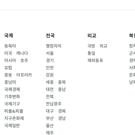
국제
전국
외교
북
동북아
행정자치
국방ㆍ외교
정
미국ㆍ캐나다
서울
통일
군
아시아ㆍ호주
경기
재외동포
경
유럽
인천
사
중동ㆍ아프리카
강원
문
중남미
세종ㆍ충북
남
국제경제
대전ㆍ충남
기후변화
전북
국제기구
전남광주
피플&피플
대구ㆍ경북
지구촌화제
부산ㆍ경남
국제일반
울산
제주