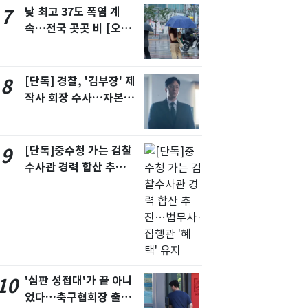
낮 최고 37도 폭염 계
7
속…전국 곳곳 비 [오늘
날씨]
[단독] 경찰, '김부장' 제
8
작사 회장 수사…자본시
장법 위반 의혹
[단독]중수청 가는 검찰
9
수사관 경력 합산 추
진…법무사·집행관 '혜
택' 유지
'심판 성접대'가 끝 아니
10
었다…축구협회장 출장