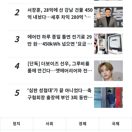
서장훈, 28억에 산 강남 건물 450
2
억 내놨다…세후 차익 280억 '잭
팟'
에어컨 하루 종일 틀면 전기료 29
3
만 원…450kWh 넘으면 '요금 폭
탄'
[단독] 더보이즈 선우, 그루비룸
4
품에 안긴다…앳에어리어와 전속
계약
'심판 성접대'가 끝 아니었다…축
5
구협회장 출장에 부인 3회 동반
'펑펑'
정치
사회
경제
국제