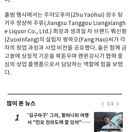
출범 행사에서는 주야오후이(Zhu Yaohui) 장수 탕
거우 량샹허 주류(Jiangsu Tanggou Liangxiangh
e Liquor Co., Ltd.) 회장과 생과일 차 브랜드 쭤신팡
(Zuoxinfang)의 설립자 팡하오(Fang Hao)씨가 각
자의 창업 과정과 사업 비전을 공유했다. 둘은 함께 금
고봉에 상징적 기운을 북돋우며 롄윈강시가 협력 중
심의 상업 플랫폼으로서 담당하는 역할에 힘을 보탰
다.
많이 본 뉴스
1
/
2
'김구라子' 그리, 할머니외 여행
1
서 "친모 전라도에 잘 있어"…유
튜브서 언급