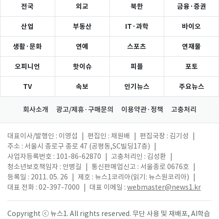
전국
외교
북한
금융·증권
산업
부동산
IT·과학
바이오
생활·문화
연예
스포츠
연재물
오피니언
핫이슈
피플
포토
TV
속보
인기뉴스
주요뉴스
회사소개
광고/제휴·구매문의
이용약관·정책
고충처리
대표이사/발행인 : 이영섭
|
편집인 : 채원배
|
편집국장 : 김기성
|
주소 : 서울시 종로구 종로 47 (공평동,SC빌딩17층)
|
사업자등록번호 : 101-86-62870
|
고충처리인 : 김성환
|
청소년보호책임자 : 안병길
|
통신판매업신고 : 서울종로 0676호
|
등록일 : 2011. 05. 26
|
제호 : 뉴스1코리아(읽기: 뉴스원코리아)
|
대표 전화 : 02-397-7000
|
대표 이메일 :
webmaster@news1.kr
Copyright ⓒ 뉴스1. All rights reserved. 무단 사용 및 재배포, AI학습