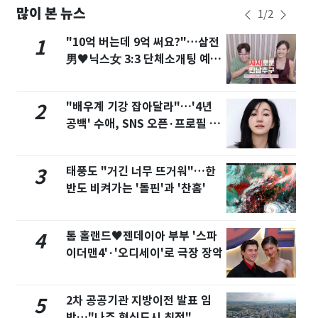
많이 본 뉴스
1
/
2
"10억 버는데 9억 써요?"…삼전
1
男♥닉스女 3:3 단체소개팅 예능
화제
"배우계 기강 잡아달라"…'4년
2
공백' 수애, SNS 오픈·프로필 공
개 화제
태풍도 "거긴 너무 뜨거워"…한
3
반도 비켜가는 '돌핀'과 '찬홈'
톰 홀랜드♥젠데이아 부부 '스파
4
이더맨4'·'오디세이'로 극장 장악
2차 공공기관 지방이전 발표 임
5
박…"나주 혁신도시 최적"