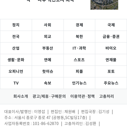
정치
사회
경제
국제
전국
외교
북한
금융·증권
산업
부동산
IT·과학
바이오
생활·문화
연예
스포츠
연재물
오피니언
핫이슈
피플
포토
TV
속보
인기뉴스
주요뉴스
회사소개
광고/제휴·구매문의
이용약관·정책
고충처리
대표이사/발행인 : 이영섭
|
편집인 : 채원배
|
편집국장 : 김기성
|
주소 : 서울시 종로구 종로 47 (공평동,SC빌딩17층)
|
사업자등록번호 : 101-86-62870
|
고충처리인 : 김성환
|