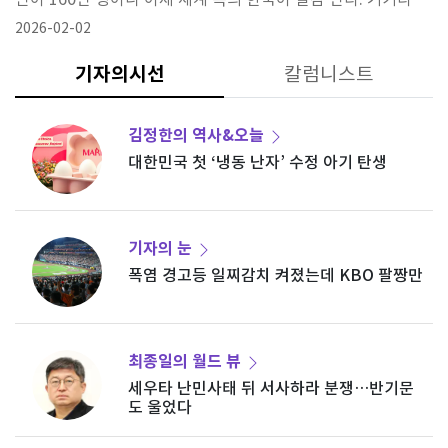
국가가 아닌가.
국인 관광객 또한 급증가세이니 살기 좋은 나라, 행복한 나라가
2026-02-02
된 듯하다. 그런데 국제사회에서의 눈은 어떨까? 우리는 스스로
행복한가? 우리 국민들은 어떤 세계인의 생각과 자세, 가치를 갖
기자의시선
칼럼니스트
게 됐을까?GDP는 올랐는데 국격은 왜 불안한가대한민국은 더
이상 가난한 나라가 아니다. 1인당 국민소득은 3만 달러를 넘어
김정한의 역사&오늘
섰고, 세
대한민국 첫 ‘냉동 난자’ 수정 아기 탄생
기자의 눈
한
폭염 경고등 일찌감치 켜졌는데 KBO 팔짱만
최종일의 월드 뷰
될
세우타 난민사태 뒤 서사하라 분쟁…반기문
도 울었다