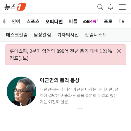
오피니언
문화
연예
스포츠
피플
포토
TV
데스크칼럼
팀장칼럼
기자의시선
칼럼니스트
롯데쇼핑, 2분기 영업익 899억 전년 동기 대비 121%
점프(1보)
이근면의 품격 몽상
대한민국은 더 이상 가난한 나라는 아니지만, 성
취에 걸맞은 존중과 신뢰를 충분히 누리고 있는
지는 여전히 질문...