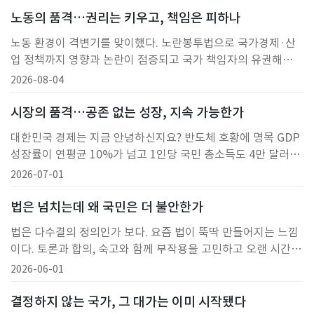
노동의 품격…권리는 키우고, 책임은 피하나
노동 환경이 격변기를 맞이했다. 노란봉투법으로 국가경제·산
업 정책까지 영향과 논란이 점증되고 국가 책임자의 유권해석까
지 등장하는 작금이다. 거기에 뉴노멀이라는 'N% 성과급'까지
2026-08-04
가세하니 과연 노동과 근로의욕, 생산성, 노동의 시장가치, 이
모든 것이 카오스적 변화에 직면하고 있다.되짚어보면 대한민국
시장의 품격…공존 없는 성장, 지속 가능한가
의 산업화는 노동의 땀 위에서 이뤄졌다. 한강의 기적도, 세계가
대한민국 경제는 지금 안녕하신지요? 반도체 호황에 명목 GDP
인정하는 반도체·자동차·조선·방산 강국도 현장에서 묵묵히
성장률이 연평균 10%가 넘고 1인당 국민 총소득도 4만 달러에
일한 노동자들의 헌신이 있
근접한다고 한다. 온통 장밋빛이다. 그런데 정작 가게 실질소득
2026-07-01
은 제자리걸음이고 자영업자 폐업은 100만 명을 기록하며 거리
에는 온통 빈 상점에 '임대 문의' 현수막만 즐비하다.시장이 어
법은 넘치는데 왜 국민은 더 불안한가
딘가에서 물꼬가 막혀 있는지, 아니면 두루 곳곳에 잘 흐르게 할
법은 다수결의 정의인가 보다. 요즘 법이 뚝딱 만들어지는 느낌
정책과 정치가 어딘가 정상적이지 않은지? 아쉽게도 국민은 안
이다. 토론과 합의, 숙고와 함께 부작용을 고민하고 오랜 시간
녕하지 못한
다듬고 가꿔 아름답고 이로운 법과 기준이 바람직한 입법의 모
2026-06-01
습일 텐데 일단 법으로 반대를 눌러 버리고 이견 자체를 봉쇄하
려 하니 아마 이게 뉴-노멀 입법인가 보다. 입법도 국격인데 과
결정하지 않는 국가, 그 대가는 이미 시작됐다