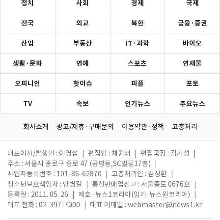
정치
사회
경제
국제
전국
외교
북한
금융·증권
산업
부동산
IT·과학
바이오
생활·문화
연예
스포츠
연재물
오피니언
핫이슈
피플
포토
TV
속보
인기뉴스
주요뉴스
회사소개
광고/제휴·구매문의
이용약관·정책
고충처리
대표이사/발행인 : 이영섭
|
편집인 : 채원배
|
편집국장 : 김기성
|
주소 : 서울시 종로구 종로 47 (공평동,SC빌딩17층)
|
사업자등록번호 : 101-86-62870
|
고충처리인 : 김성환
|
청소년보호책임자 : 안병길
|
통신판매업신고 : 서울종로 0676호
|
등록일 : 2011. 05. 26
|
제호 : 뉴스1코리아(읽기: 뉴스원코리아)
|
대표 전화 : 02-397-7000
|
대표 이메일 :
webmaster@news1.kr