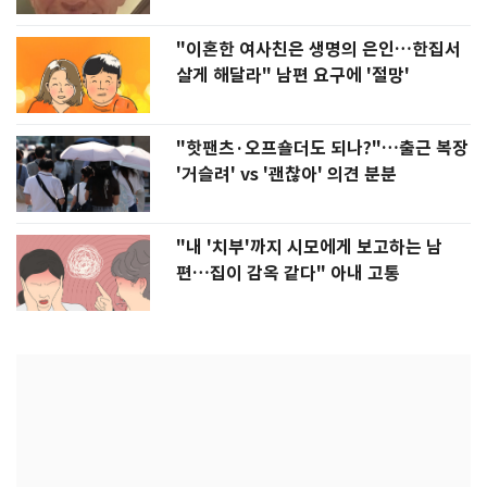
"이혼한 여사친은 생명의 은인…한집서
살게 해달라" 남편 요구에 '절망'
"핫팬츠·오프숄더도 되나?"…출근 복장
'거슬려' vs '괜찮아' 의견 분분
"내 '치부'까지 시모에게 보고하는 남
편…집이 감옥 같다" 아내 고통