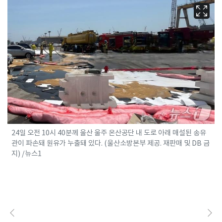
24일 오전 10시 40분께 울산 울주 온산공단 내 도로 아래 매설된 송유
관이 파손돼 원유가 누출돼 있다. (울산소방본부 제공. 재판매 및 DB 금
지) /뉴스1