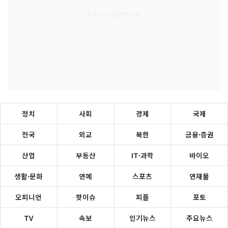
정치
사회
경제
국제
전국
외교
북한
금융·증권
산업
부동산
IT·과학
바이오
생활·문화
연예
스포츠
연재물
오피니언
핫이슈
피플
포토
TV
속보
인기뉴스
주요뉴스