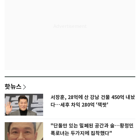
핫뉴스
서장훈, 28억에 산 강남 건물 450억 내놨
다…세후 차익 280억 '잭팟'
"단둘만 있는 밀폐된 공간과 술…황정민
폭로녀는 두가지에 집착했다"