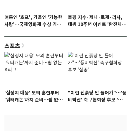
여름엔 '호프', 가을엔 '가능한
블핑 지수·제니·로제·리사,
사랑'…국제영화제 수상 기대
데뷔 10주년 이벤트 '완전체'
감 [N이슈]
참석 확정…기대감 UP
스포츠
'심정지 대응' 모의 훈련부터
"이런 진흙탕 안 들어가"…'풍
'워터캐논'까지 준비…쉼 없는
비박산' 축구협회장 후보 '실
K리그
종'