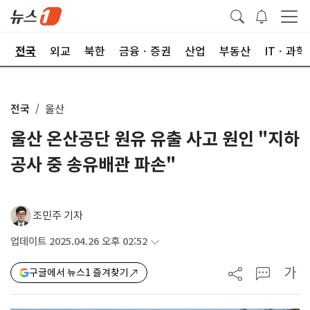
제
전국
외교
북한
금융ㆍ증권
산업
부동산
ITㆍ과학
전국
울산
울산 온산공단 원유 유출 사고 원인 "지하
공사 중 송유배관 파손"
조민주 기자
업데이트 2025.04.26 오후 02:52
가
구글에서 뉴스1 즐겨찾기