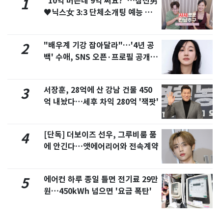
"10억 버는데 9억 써요?"…삼전男
1
♥닉스女 3:3 단체소개팅 예능 화
제
"배우계 기강 잡아달라"…'4년 공
2
백' 수애, SNS 오픈·프로필 공개
화제
서장훈, 28억에 산 강남 건물 450
3
억 내놨다…세후 차익 280억 '잭팟'
[단독] 더보이즈 선우, 그루비룸 품
4
에 안긴다…앳에어리어와 전속계약
에어컨 하루 종일 틀면 전기료 29만
5
원…450kWh 넘으면 '요금 폭탄'