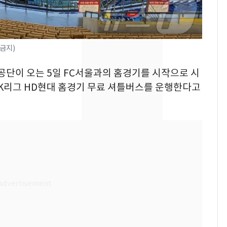
낮 최고 37도 폭염 계
8
속…전국 곳곳 비 [오늘
날씨]
금지)
[단독]중수청 가는 검찰
9
설공단이 오는 5일 FC서울과의 홈경기를 시작으로 시
수사관 경력 합산 추
 K리그 HD현대 홈경기 무료 셔틀버스를 운행한다고
진…법무사·집행관 '혜
택' 유지
'심판 성접대'가 끝 아니
10
었다…축구협회장 출장
에 부인 3회 동반 '펑펑'