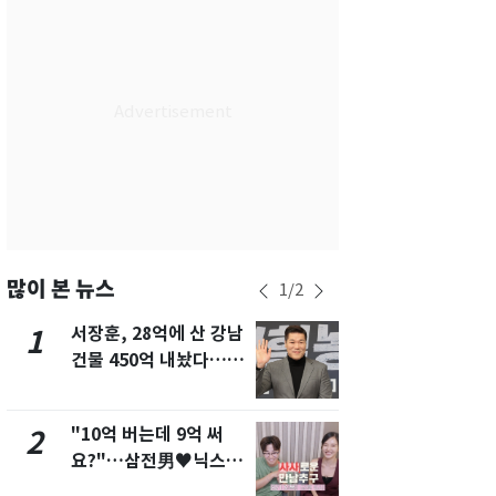
서울
24
℃
부산
27
℃
대구
27
℃
인천
26
℃
광주
28
℃
대전
27
℃
울산
26
℃
많이 본 뉴스
1
/
2
강릉
20
℃
서장훈, 28억에 산 강남
13호 태풍 '
1
6
건물 450억 내놨다…세
키나와·가고
제주
29
℃
후 차익 280억 '잭팟'
근…26만명
"10억 버는데 9억 써
[단독] 경찰,
2
7
요?"…삼전男♥닉스女
제작사 회장
3:3 단체소개팅 예능 화
시장법 위반