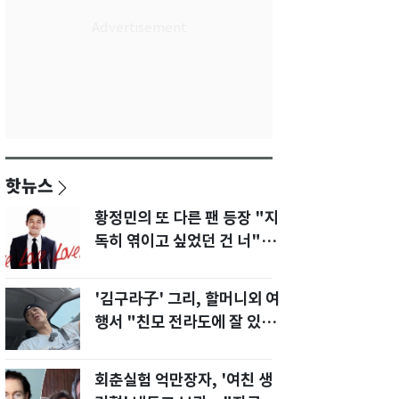
핫뉴스
황정민의 또 다른 팬 등장 "지
독히 엮이고 싶었던 건 너" 폭
로녀 직격
'김구라子' 그리, 할머니외 여
행서 "친모 전라도에 잘 있
어"…유튜브서 언급
회춘실험 억만장자, '여친 생