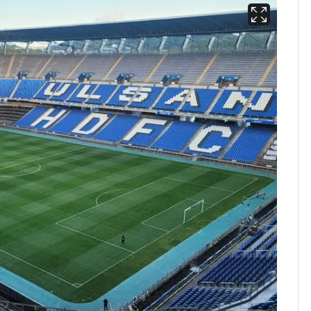
13호 태풍 '돌핀' 日오
6
키나와·가고시마현 접
근…26만명 대피령
[단독] 경찰, '김부장'
7
제작사 회장 수사…자본
시장법 위반 의혹