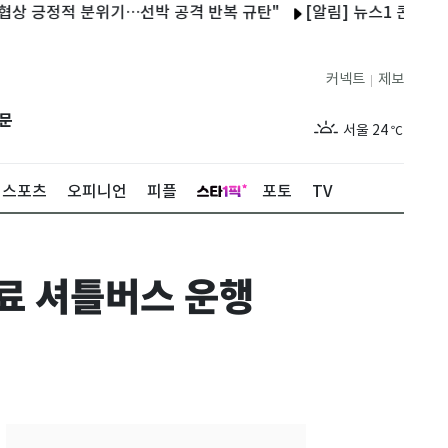
정적 분위기…선박 공격 반복 규탄"
[알림] 뉴스1 콘텐츠 저작권
커넥트
제보
|
제주
29
℃
문
서울
24
℃
부산
27
℃
스포츠
오피니언
피플
포토
TV
대구
27
℃
인천
26
℃
료 셔틀버스 운행
광주
28
℃
대전
27
℃
울산
26
℃
강릉
20
℃
제주
29
℃