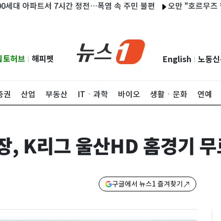
 아파트서 7시간 정전…폭염 속 주민 불편
오만 "호르무즈 협상 긍
립토허브
해피펫
English
노동신
|
|
증권
산업
부동산
ITㆍ과학
바이오
생활ㆍ문화
연예
, K리그 울산HD 홈경기 무
구글에서 뉴스1 즐겨찾기