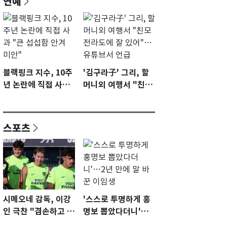
연예
블랙핑크 지수, 10주
'김구라子' 그리, 할
년 논란에 직접 사과
머니외 여행서 "친모
"큰 섭섭함 안겨 미
전라도에 잘 있어"…
안"
유튜브서 언급
스포츠
시메오네 감독, 이강
'스스로 투명하게 홍
인 극찬 "겸손하고 노
명보 뽑았다더니'…2
력하는 선수…좋은
년 만에 말 바꾼 이임