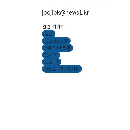
joojiok@news1.kr
관련 키워드
울산
울산시설공단
K리그. HD현대
현대FC
울산HD
울산문수축구경기장