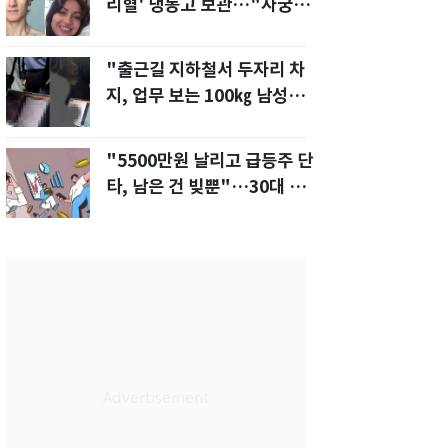
리혈' 냉동고 보관…"자궁 내
부 궁금해"
"출근길 지하철서 두자리 차
지, 업무 보는 100㎏ 남성…
부딪히면 신경질"
"5500만원 날리고 급등주 단
타, 남은 건 빚뿐"…30대 여
성 파혼 위기