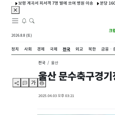
보령 계곡서 피서객 7명 벌에 쏘여 병원 이송
분당 1600세대
크
2026.8.8 (토)
전국
정치
사회
경제
국제
외교
북한
금융ㆍ
전국
울산
울산 문수축구경기장
가
2025.04.03 오후 03:21