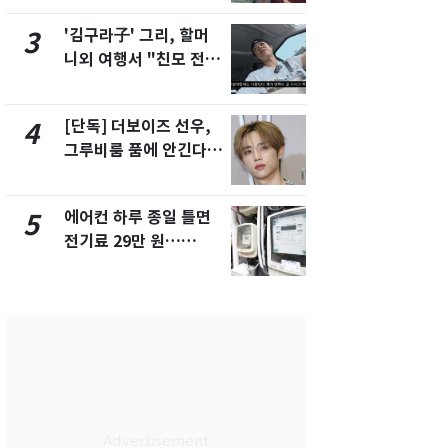
제
'김구라子' 그리, 할머
낮 최고 37
3
8
니외 여행서 "친모 전라
속…전국 곳곳
도에 잘 있어"…유튜브
날씨]
서 언급
[단독] 더보이즈 선우,
[단독]중수
4
9
그루비룸 품에 안긴다…
수사관 경력
앳에어리어와 전속계약
진…법무사·
택' 유지
에어컨 하루 종일 틀면
'심판 성접대
5
10
전기료 29만 원…
었다…축구
450kWh 넘으면 '요금
에 부인 3회 
폭탄'