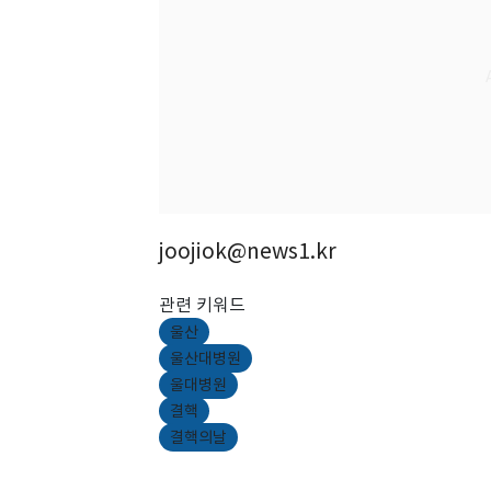
joojiok@news1.kr
관련 키워드
울산
울산대병원
울대병원
결핵
결핵의날