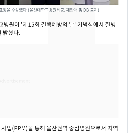
새겼다
창을 수상했다.(울산대학교병원제공. 재판매 및 DB 금지)
SK하이닉스 또 프리마
8
켓 하한가…달랑 11주
학교병원이 '제15회 결핵예방의 날' 기념식에서 질병
에 시초가 소동
 밝혔다.
"캐리비안 베이 여자 탈
9
의실에 남자가 있어
요"…경찰 수사
전남광주통합특별시 정
10
무부시장 후보 백승주·
윤난실 지명
사업(PPM)을 통해 울산권역 중심병원으로서 지역