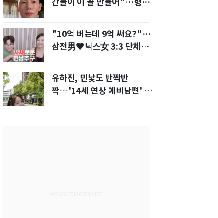
간들이 이 꼴 만들어"…형소
법 개정안에 발끈
"10억 버는데 9억 써요?"…
삼전男♥닉스女 3:3 단체소
개팅 예능 화제
유하진, 민낯도 반짝반
짝…'14세 연상 예비남편' 강
균성이 반한 청순 미모