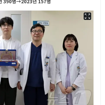
 390명→2023년 157명
펄펄 끓는 서울, 40도
6
돌파하나…한낮 39도
폭염[오늘날씨]
[단독]"이번 역은 신논
7
현, 토스역입니다"…서
울 지하철에 토스 이름