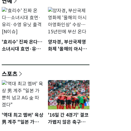
연예
'효리수' 진짜 온다…
양자경, 부산국제영
소녀시대 효연·유리·
화제 '올해의 아시아
수영 유닛 출격 [N이
영화인상' 수상…15
슈]
년만에 부산 온다
스포츠
'역대 최고 멤버' 육상
'16일 간 4경기' 결코
男 계주 "일본 가뿐히
가볍지 않은 축구대
넘고 AG 金 따겠다"
표팀 '임시 감독' 무게