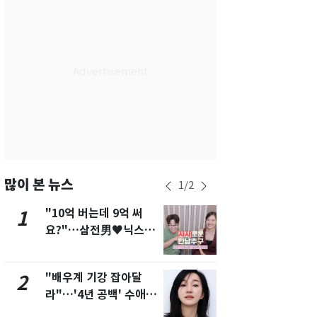
서울
30
℃
부산
27
℃
대구
27
℃
인천
29
℃
광주
26
℃
대전
27
℃
울산
25
℃
많이 본 뉴스
1
/
2
강릉
24
℃
"10억 버는데 9억 써
펄펄 끓는 서
1
6
요?"…삼전男♥닉스女
돌파하나…한
제주
26
℃
3:3 단체소개팅 예능 화
폭염[오늘날
제
"배우계 기강 잡아달
[단독]"이번
2
7
라"…'4년 공백' 수애,
현, 토스역
SNS 오픈·프로필 공개
울 지하철에