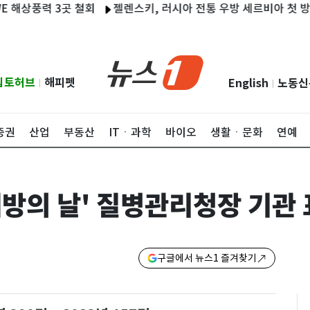
풍력 3곳 철회
젤렌스키, 러시아 전통 우방 세르비아 첫 방문…"
립토허브
해피펫
English
노동신
|
|
증권
산업
부동산
ITㆍ과학
바이오
생활ㆍ문화
연예
방의 날' 질병관리청장 기관 
구글에서 뉴스1 즐겨찾기