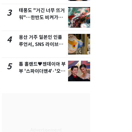
화제
새겼다
태풍도 "거긴 너무 뜨거
SK하이닉스
3
8
워"…한반도 비켜가는
켓 하한가…
'돌핀'과 '찬홈'
에 시초가 
용산 거주 일본인 인플
"캐리비안 
4
9
루언서, SNS 라이브방
의실에 남자
송 도중 사망
요"…경찰 
톰 홀랜드♥젠데이아 부
전남광주통
5
10
부 '스파이더맨4'·'오디
무부시장 후
세이'로 극장 장악
윤난실 지명