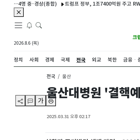
…4명 중·경상(종합)
트럼프 정부, 1조7400억원 주고 RWE 해상
크
2026.8.6 (목)
전국
정치
사회
경제
국제
외교
북한
금융ㆍ
전국
울산
울산대병원 '결핵예
가
2025.03.31 오후 02:17