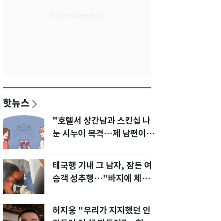
핫뉴스
"호텔서 상간남과 스킨십 나
눈 시누이 목격…제 남편이
입 다물라 하네요"
태국행 기내 그 남자, 잠든 여
승객 성추행…"바지에 체액
까지 묻었다"
허지웅 "우리가 지지했던 인