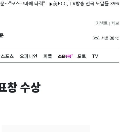
모스크바에 타격"
美FCC, TV방송 전국 도달률 39% 상한 폐지…
커넥트
제보
|
제주
26
℃
문
서울
30
℃
부산
27
℃
스포츠
오피니언
피플
포토
TV
대구
27
℃
인천
29
℃
표창 수상
광주
26
℃
대전
27
℃
울산
25
℃
강릉
24
℃
제주
26
℃