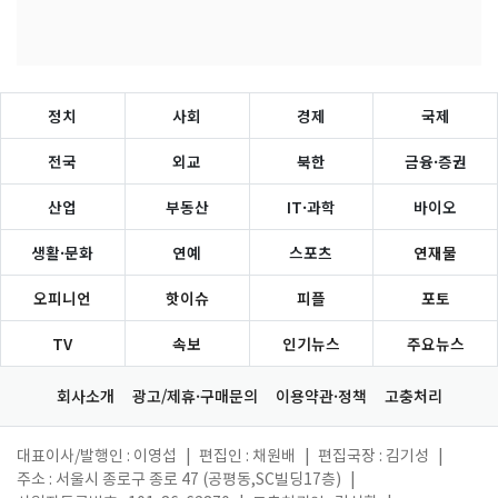
정치
사회
경제
국제
전국
외교
북한
금융·증권
산업
부동산
IT·과학
바이오
생활·문화
연예
스포츠
연재물
오피니언
핫이슈
피플
포토
TV
속보
인기뉴스
주요뉴스
회사소개
광고/제휴·구매문의
이용약관·정책
고충처리
대표이사/발행인 : 이영섭
|
편집인 : 채원배
|
편집국장 : 김기성
|
주소 : 서울시 종로구 종로 47 (공평동,SC빌딩17층)
|