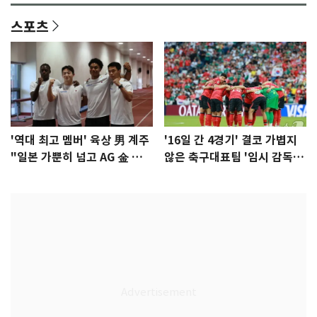
스포츠
'역대 최고 멤버' 육상 男 계주
'16일 간 4경기' 결코 가볍지
"일본 가뿐히 넘고 AG 金 따겠
않은 축구대표팀 '임시 감독'
다"
무게