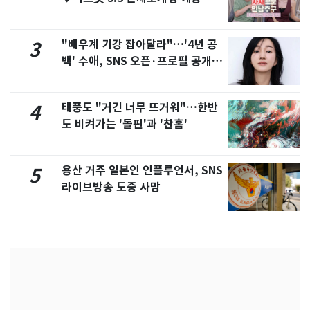
제
"배우계 기강 잡아달라"…'4년 공
3
백' 수애, SNS 오픈·프로필 공개
화제
태풍도 "거긴 너무 뜨거워"…한반
4
도 비켜가는 '돌핀'과 '찬홈'
용산 거주 일본인 인플루언서, SNS
5
라이브방송 도중 사망