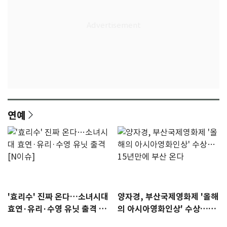
연예
'효리수' 진짜 온다…소녀시대
양자경, 부산국제영화제 '올해
효연·유리·수영 유닛 출격 [N
의 아시아영화인상' 수상…15
이슈]
년만에 부산 온다