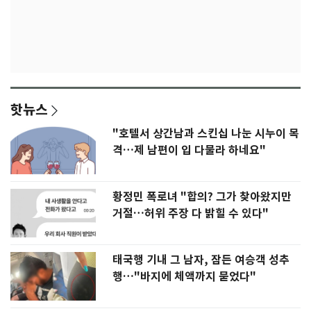
핫뉴스
"호텔서 상간남과 스킨십 나눈 시누이 목
격…제 남편이 입 다물라 하네요"
황정민 폭로녀 "합의? 그가 찾아왔지만
거절…허위 주장 다 밝힐 수 있다"
태국행 기내 그 남자, 잠든 여승객 성추
행…"바지에 체액까지 묻었다"