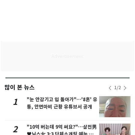
많이 본 뉴스
1
/
2
"눈 안감기고 입 돌아가"…'8혼' 유
1
퉁, 안면마비 근황 유튜브서 공개
"10억 버는데 9억 써요?"…삼전男
2
♥닉스女 3:3 단체소개팅 예능 화