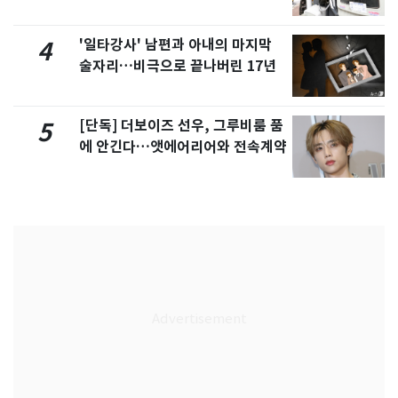
'일타강사' 남편과 아내의 마지막
4
술자리…비극으로 끝나버린 17년
[단독] 더보이즈 선우, 그루비룸 품
5
에 안긴다…앳에어리어와 전속계약