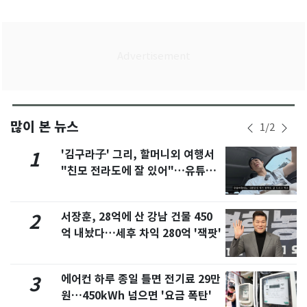
많이 본 뉴스
1
/
2
'김구라子' 그리, 할머니외 여행서
1
"친모 전라도에 잘 있어"…유튜브
서 언급
서장훈, 28억에 산 강남 건물 450
2
억 내놨다…세후 차익 280억 '잭팟'
에어컨 하루 종일 틀면 전기료 29만
3
원…450kWh 넘으면 '요금 폭탄'