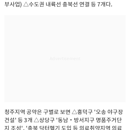
부사업) △수도권 내륙선 충북선 연결 등 7개다.
청주지역 공약은 구별로 보면 △흥덕구 '오송 야구장
건설' 등 3개 △상당구 '동남‧방서지구 명품주거단
지 조성', '충북 닥터헬기 도입 등 의료취약지역 의료