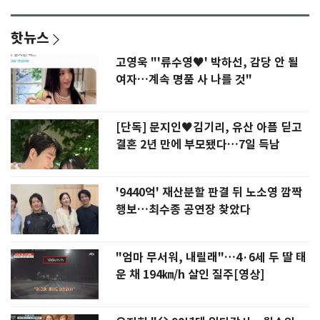
핫뉴스
고영욱 "'류수영♥' 박하선, 감당 안 될
여자…계속 명품 사 나를 것"
[단독] 문지인♥김기리, 유산 아픔 딛고
결혼 2년 만에 부모됐다…7일 득남
'9440억' 재산분할 판결 뒤 노소영 깜짝
행보…최수종 공연장 찾았다
"엄마 무서워, 내릴래"…4·6세 두 딸 태
운 채 194㎞/h 살인 질주[영상]