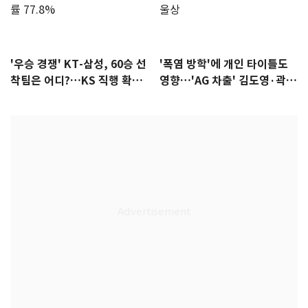
'우승 경쟁' KT-삼성, 60승 선
'폭염 방학'에 개인 타이틀도
착팀은 어디?…KS 직행 확률
영향…'AG 차출' 김도영·곽빈
77.8%
울상