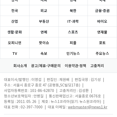
전국
외교
북한
금융·증권
산업
부동산
IT·과학
바이오
생활·문화
연예
스포츠
연재물
오피니언
핫이슈
피플
포토
TV
속보
인기뉴스
주요뉴스
회사소개
광고/제휴·구매문의
이용약관·정책
고충처리
대표이사/발행인 : 이영섭
|
편집인 : 채원배
|
편집국장 : 김기성
|
주소 : 서울시 종로구 종로 47 (공평동,SC빌딩17층)
|
사업자등록번호 : 101-86-62870
|
고충처리인 : 김성환
|
청소년보호책임자 : 안병길
|
통신판매업신고 : 서울종로 0676호
|
등록일 : 2011. 05. 26
|
제호 : 뉴스1코리아(읽기: 뉴스원코리아)
|
대표 전화 : 02-397-7000
|
대표 이메일 :
webmaster@news1.kr