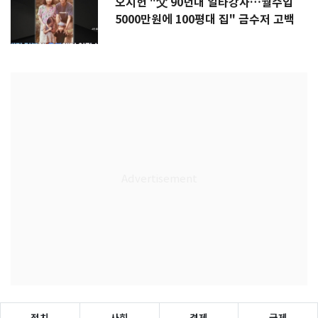
오지헌 "父 90년대 일타강사…월수입
5000만원에 100평대 집" 금수저 고백
정치
사회
경제
국제