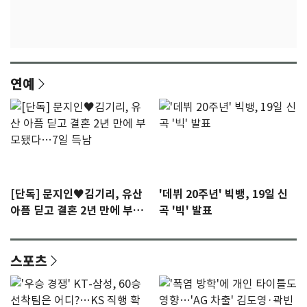
연예
[단독] 문지인♥김기리, 유산
'데뷔 20주년' 빅뱅, 19일 신
아픔 딛고 결혼 2년 만에 부모
곡 '빅' 발표
됐다…7일 득남
스포츠