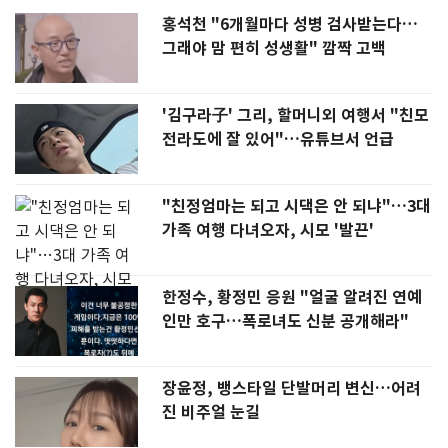
홍석천 "6개월마다 성병 검사받는다…
그래야 맘 편히 성생활" 깜짝 고백
'김구라子' 그리, 할머니외 여행서 "친모
전라도에 잘 있어"…유튜브서 언급
"친정엄마는 되고 시댁은 안 되냐"…3대
가족 여행 다녀오자, 시모 '발끈'
한정수, 황정민 응원 "얼굴 알려진 연예
인만 호구…폭로녀도 신분 공개해라"
장윤정, 뱅스타일 단발머리 변신…어려
진 비주얼 눈길