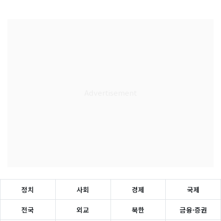
정치
사회
경제
국제
전국
외교
북한
금융·증권