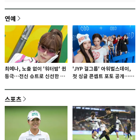
연예
최예나, 노출 없이 '워터밤' 퀸
'JYP 걸그룹' 아워벌스데이,
등극…전신 슈트로 신선한 충
첫 싱글 콘셉트 포토 공개…청
격 [N샷]
량·키치
스포츠