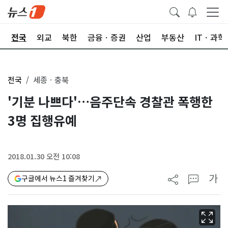
제
전국
외교
북한
금융ㆍ증권
산업
부동산
ITㆍ과학
전국
세종ㆍ충북
'기분 나쁘다'…음주단속 경찰관 폭행한
3명 집행유예
2018.01.30 오전 10:08
가
구글에서 뉴스1 즐겨찾기