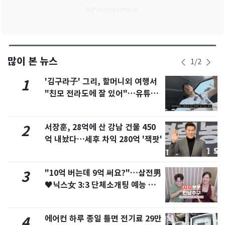
많이 본 뉴스
1
/
2
'김구라子' 그리, 할머니외 여행서
1
"친모 전라도에 잘 있어"…유튜브
서 언급
서장훈, 28억에 산 강남 건물 450
2
억 내놨다…세후 차익 280억 '잭팟'
"10억 버는데 9억 써요?"…삼전男
3
♥닉스女 3:3 단체소개팅 예능 화
제
에어컨 하루 종일 틀면 전기료 29만
4