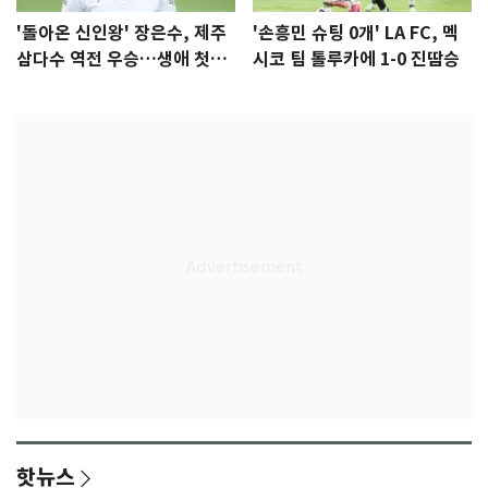
'돌아온 신인왕' 장은수, 제주
'손흥민 슈팅 0개' LA FC, 멕
삼다수 역전 우승…생애 첫승
시코 팀 톨루카에 1-0 진땀승
감격
핫뉴스