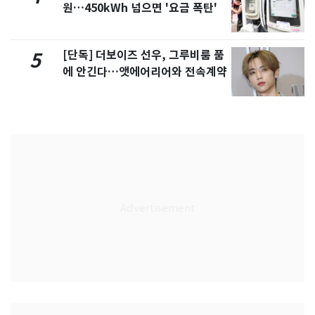
원…450kWh 넘으면 '요금 폭탄'
[단독] 더보이즈 선우, 그루비룸 품
5
에 안긴다…앳에어리어와 전속계약