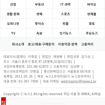
산업
부동산
IT·과학
바이오
생활·문화
연예
스포츠
연재물
오피니언
핫이슈
피플
포토
TV
속보
인기뉴스
주요뉴스
회사소개
광고/제휴·구매문의
이용약관·정책
고충처리
대표이사/발행인 : 이영섭
|
편집인 : 채원배
|
편집국장 : 김기성
|
주소 : 서울시 종로구 종로 47 (공평동,SC빌딩17층)
|
사업자등록번호 : 101-86-62870
|
고충처리인 : 김성환
|
청소년보호책임자 : 안병길
|
통신판매업신고 : 서울종로 0676호
|
등록일 : 2011. 05. 26
|
제호 : 뉴스1코리아(읽기: 뉴스원코리아)
|
대표 전화 : 02-397-7000
|
대표 이메일 :
webmaster@news1.kr
Copyright ⓒ 뉴스1. All rights reserved. 무단 사용 및 재배포, AI학습
활용 금지.
광고
삭제