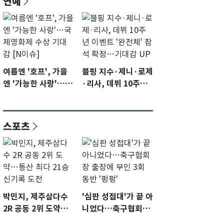
연예
여름엔 '호프', 가을
블핑 지수·제니·로제
엔 '가능한 사랑'…국
·리사, 데뷔 10주년
제영화제 수상 기대
이벤트 '완전체' 참석
감 [N이슈]
확정…기대감 UP
스포츠
박민지, 제주삼다수
'심판 성접대'가 끝 아
2R 공동 2위 도약…
니었다…축구협회장
통산 최다 21승 신기
출장에 부인 3회 동반