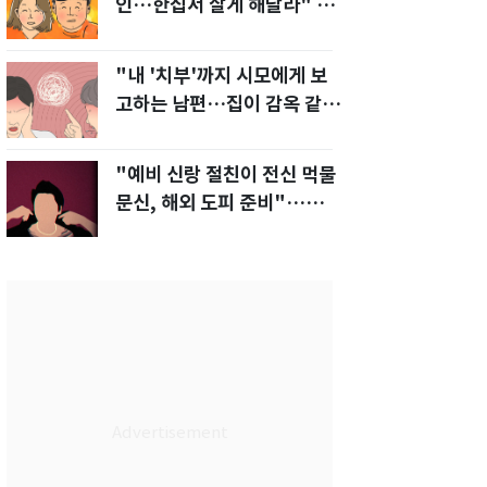
인…한집서 살게 해달라" 남
편 요구에 '절망'
"내 '치부'까지 시모에게 보
고하는 남편…집이 감옥 같
다" 아내 고통
"예비 신랑 절친이 전신 먹물
문신, 해외 도피 준비"…예비
신부 '혼란'