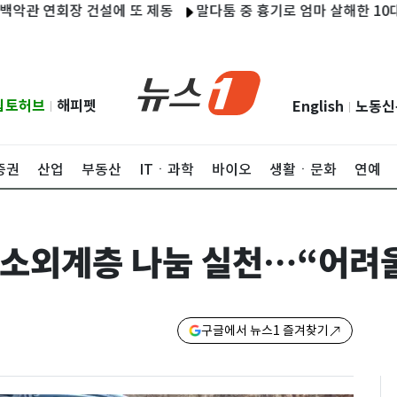
연회장 건설에 또 제동
말다툼 중 흉기로 엄마 살해한 10대 아들
립토허브
해피펫
English
노동신
|
|
증권
산업
부동산
ITㆍ과학
바이오
생활ㆍ문화
연예
 소외계층 나눔 실천…“어려
구글에서 뉴스1 즐겨찾기