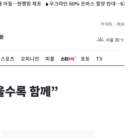
…현행범 체포
우크라인 60% 돈바스 할양 반대…61% "필요한 만
커넥트
제보
|
제주
28
℃
문
서울
30
℃
부산
28
℃
스포츠
오피니언
피플
포토
TV
대구
29
℃
인천
30
℃
울수록 함께”
광주
29
℃
대전
27
℃
울산
28
℃
강릉
25
℃
제주
28
℃