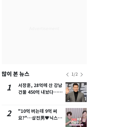
서울
30
℃
부산
28
℃
대구
29
℃
인천
30
℃
광주
29
℃
대전
27
℃
울산
28
℃
많이 본 뉴스
1
/
2
강릉
25
℃
서장훈, 28억에 산 강남
13호 태풍 '
1
6
건물 450억 내놨다…세
키나와·가고
제주
28
℃
후 차익 280억 '잭팟'
근…26만명
"10억 버는데 9억 써
"캐리비안 
2
7
요?"…삼전男♥닉스女
의실에 남자
3:3 단체소개팅 예능 화
요"…경찰 