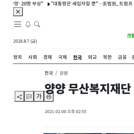
망·20명 부상"
"대통령은 세입자일 뿐"…美법원, 트럼프 백악관 
크
2026.8.7 (금)
전국
정치
사회
경제
국제
외교
북한
금융ㆍ
전국
강원
양양 무산복지재단
가
2021.02.08 오후 02:55