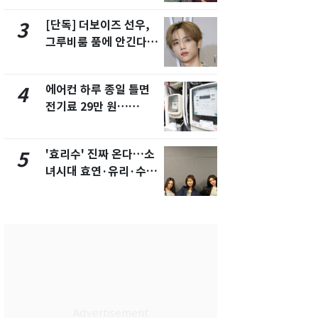
제
[단독] 더보이즈 선우,
[단독]중수
3
8
그루비룸 품에 안긴다…
수사관 경력
앳에어리어와 전속계약
진…법무사·
택' 유지
에어컨 하루 종일 틀면
전남광주 화
4
9
전기료 29만 원…
교통사고로 
450kWh 넘으면 '요금
지…6명 부
폭탄'
'효리수' 진짜 온다…소
축구협회, 
5
10
녀시대 효연·유리·수영
들 10여명 대
유닛 출격 [N이슈]
대' 의혹…
픽 예선 등