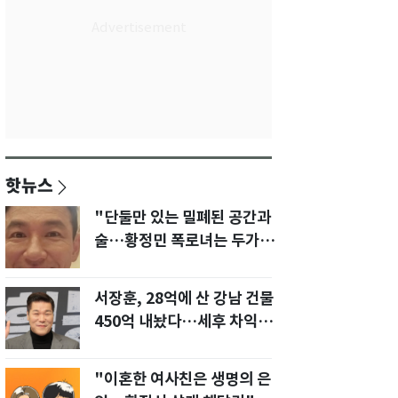
핫뉴스
"단둘만 있는 밀폐된 공간과
술…황정민 폭로녀는 두가지
에 집착했다"
서장훈, 28억에 산 강남 건물
450억 내놨다…세후 차익
280억 '잭팟'
"이혼한 여사친은 생명의 은