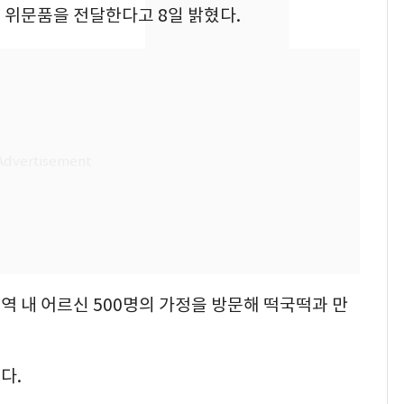
 위문품을 전달한다고 8일 밝혔다.
[단독]중수청 가는 검찰
8
수사관 경력 합산 추
진…법무사·집행관 '혜
택' 유지
전남광주 화정역 인근서
9
교통사고로 40대 심정
지…6명 부상
축구협회, 외국인 심판
10
들 10여명 대상 '성 접
대' 의혹…월드컵·올림
픽 예선 등
 내 어르신 500명의 가정을 방문해 떡국떡과 만
다.