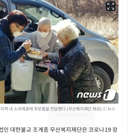
13호 태풍 '돌핀' 日오
6
키나와·가고시마현 접
근…26만명 대피령
지역 내 소외계층에 위문품을 전달했다.(무산복지재단 제공) ⓒ 뉴스
"캐리비안 베이 여자 탈
7
의실에 남자가 있어
지법인 대한불교 조계종 무산복지재단은 코로나19 장
요"…경찰 수사