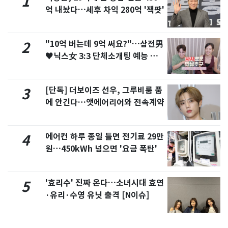
1
억 내놨다…세후 차익 280억 '잭팟'
"10억 버는데 9억 써요?"…삼전男
2
♥닉스女 3:3 단체소개팅 예능 화
제
[단독] 더보이즈 선우, 그루비룸 품
3
에 안긴다…앳에어리어와 전속계약
에어컨 하루 종일 틀면 전기료 29만
4
원…450kWh 넘으면 '요금 폭탄'
'효리수' 진짜 온다…소녀시대 효연
5
·유리·수영 유닛 출격 [N이슈]