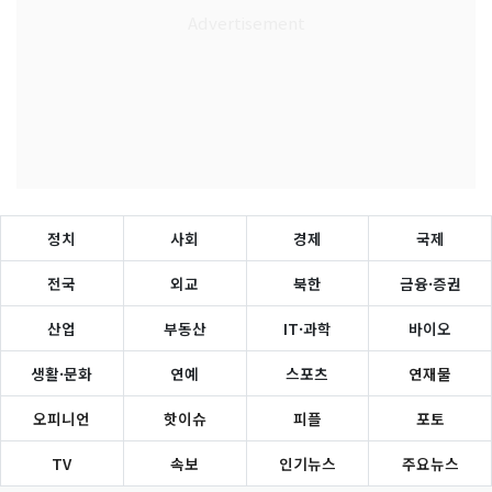
정치
사회
경제
국제
전국
외교
북한
금융·증권
산업
부동산
IT·과학
바이오
생활·문화
연예
스포츠
연재물
오피니언
핫이슈
피플
포토
TV
속보
인기뉴스
주요뉴스