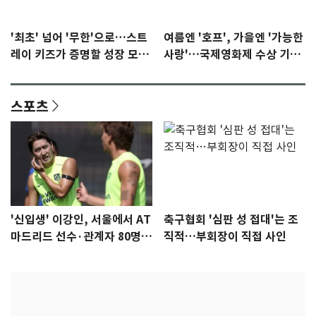
'최초' 넘어 '무한'으로…스트
여름엔 '호프', 가을엔 '가능한
레이 키즈가 증명할 성장 모멘
사랑'…국제영화제 수상 기대
텀 [N이슈]
감 [N이슈]
스포츠
'신입생' 이강인, 서울에서 AT
축구협회 '심판 성 접대'는 조
마드리드 선수·관계자 80명
직적…부회장이 직접 사인
식사 대접