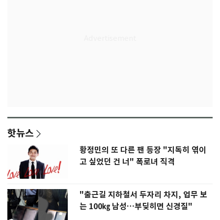
핫뉴스
황정민의 또 다른 팬 등장 "지독히 엮이
고 싶었던 건 너" 폭로녀 직격
"출근길 지하철서 두자리 차지, 업무 보
는 100㎏ 남성…부딪히면 신경질"