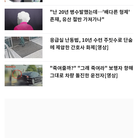
"난 20년 병수발했는데…'배다른 형제'
존재, 유산 절반 가져가나"
응급실 난동범, 10년 수련 주짓수로 단숨
에 제압한 간호사 화제[영상]
"죽여줄까?" "그래 죽여라" 보행자 향해
그대로 차량 돌진한 운전자[영상]