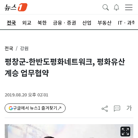
제
전국
외교
북한
금융ㆍ증권
산업
부동산
ITㆍ과학
전국
강원
평창군-한반도평화네트워크, 평화유산
계승 업무협약
2019.08.20 오후 02:01
가
구글에서 뉴스1 즐겨찾기