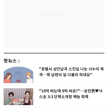
핫뉴스
"호텔서 상간남과 스킨십 나눈 시누이 목
격…제 남편이 입 다물라 하네요"
"10억 버는데 9억 써요?"…삼전男♥닉
스女 3:3 단체소개팅 예능 화제