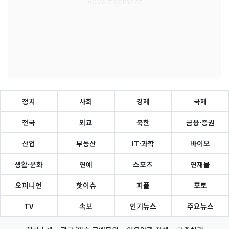
정치
사회
경제
국제
전국
외교
북한
금융·증권
산업
부동산
IT·과학
바이오
생활·문화
연예
스포츠
연재물
오피니언
핫이슈
피플
포토
TV
속보
인기뉴스
주요뉴스