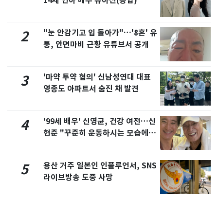
14세 연하 배우 유하진(종합)
"눈 안감기고 입 돌아가"…'8혼' 유
2
퉁, 안면마비 근황 유튜브서 공개
'마약 투약 혐의' 신남성연대 대표
3
영종도 아파트서 숨진 채 발견
'99세 배우' 신영균, 건강 여전…신
4
현준 "꾸준히 운동하시는 모습에 큰
자극"
용산 거주 일본인 인플루언서, SNS
5
라이브방송 도중 사망