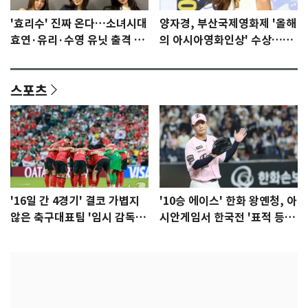
'효리수' 진짜 온다…소녀시대
양자경, 부산국제영화제 '올해
효연·유리·수영 유닛 출격 [N
의 아시아영화인상' 수상…15
이슈]
년만에 부산 온다
스포츠
'16일 간 4경기' 결코 가볍지
'10승 에이스' 한화 왕옌청, 아
않은 축구대표팀 '임시 감독'
시안게임서 한국전 '표적 등
무게
판' 가능성