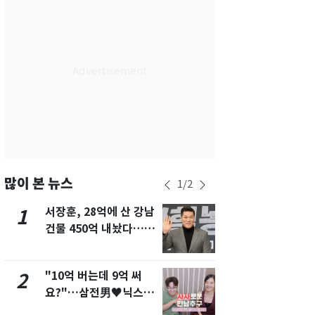
서울
32
℃
부산
30
℃
대구
29
℃
인천
34
℃
광주
33
℃
대전
27
℃
울산
30
℃
많이 본 뉴스
1
/
2
강릉
21
℃
서장훈, 28억에 산 강남
13호 태풍 '
1
6
건물 450억 내놨다…세
키나와·가고
제주
29
℃
후 차익 280억 '잭팟'
근…26만명
"10억 버는데 9억 써
낮 최고 37
2
7
요?"…삼전男♥닉스女
속…전국 곳곳
3:3 단체소개팅 예능 화
날씨]