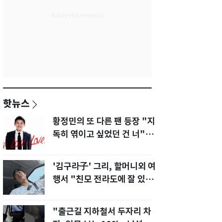
핫뉴스
황정민의 또 다른 팬 등장 "지
독히 엮이고 싶었던 건 너" 폭
로녀 직격
'김구라子' 그리, 할머니외 여
행서 "친모 전라도에 잘 있
어"…유튜브서 언급
"출근길 지하철서 두자리 차