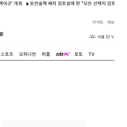
 개최
美전술핵 배치 검토설에 野 "모든 선택지 검토" 與 "안보 선
커넥트
제보
|
제주
29
℃
문
서울
32
℃
부산
30
℃
스포츠
오피니언
피플
포토
TV
대구
29
℃
인천
34
℃
광주
33
℃
대전
27
℃
울산
30
℃
강릉
21
℃
제주
29
℃