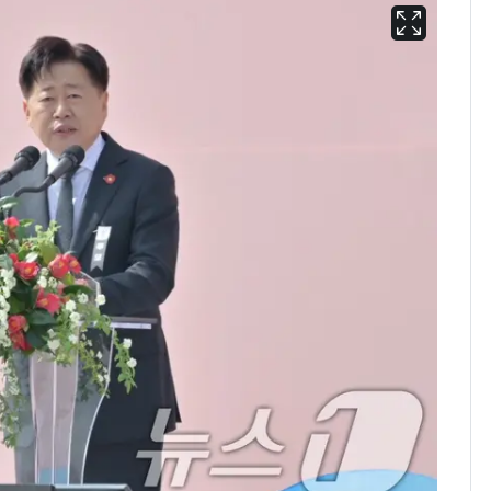
13호 태풍 '돌핀' 日오
6
키나와·가고시마현 접
근…26만명 대피령
낮 최고 37도 폭염 계
7
속…전국 곳곳 비 [오늘
날씨]