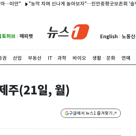
안"
"농악 치며 신나게 놀아보자"…진안중평굿보존회 '술맥이굿'
립토허브
해피펫
English
노동신
|
|
증권
산업
부동산
ITㆍ과학
바이오
생활ㆍ문화
연예
제주(21일, 월)
구글에서 뉴스1 즐겨찾기