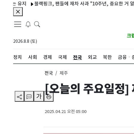
는 유지
블랙핑크, 팬들에 재차 사과 "10주년, 중요한 거 알아…미
크
2026.8.8 (토)
전국
정치
사회
경제
국제
외교
북한
금융ㆍ
전국
제주
[오늘의 주요일정] 
가
2025.04.21 오전 05:00