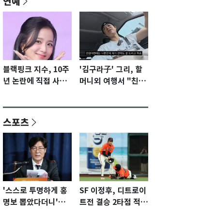
연예
블랙핑크 지수, 10주
'김구라子' 그리, 할
년 논란에 직접 사과
머니외 여행서 "친모
"큰 섭섭함 안겨 미
전라도에 잘 있어"…
안"
유튜브서 언급
스포츠
'스스로 투명하게 홍
SF 이정후, 디트로이
명보 뽑았다더니'…2
트전 결승 2타점 적시
년 만에 말 바꾼 이임
타…5-2 승리 견인