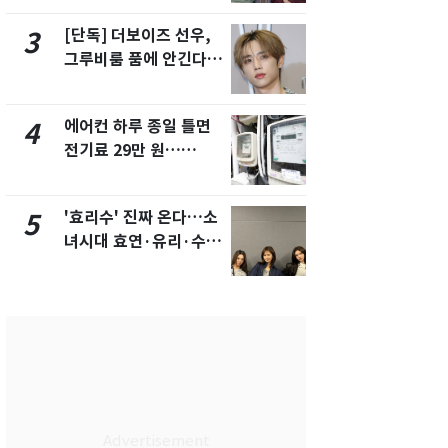
제
[단독] 더보이즈 선우,
[단독] 경찰,
3
8
그루비룸 품에 안긴다…
제작사 회장
앳에어리어와 전속계약
시장법 위반
에어컨 하루 종일 틀면
[단독]중수
4
9
전기료 29만 원…
수사관 경력
450kWh 넘으면 '요금
진…법무사·
폭탄'
택' 유지
'효리수' 진짜 온다…소
"캐리비안 
5
10
녀시대 효연·유리·수영
의실에 남자
유닛 출격 [N이슈]
요"…경찰 