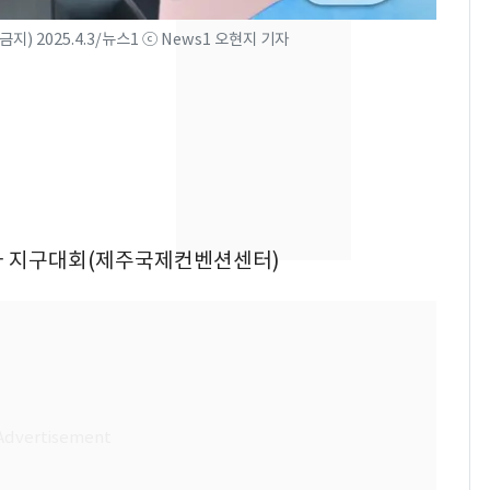
[단독] 경찰, '김부장'
8
) 2025.4.3/뉴스1 ⓒ News1 오현지 기자
제작사 회장 수사…자본
시장법 위반 의혹
[단독]중수청 가는 검찰
9
수사관 경력 합산 추
진…법무사·집행관 '혜
택' 유지
"캐리비안 베이 여자 탈
10
1년차 지구대회(제주국제컨벤션센터)
의실에 남자가 있어
요"…경찰 수사