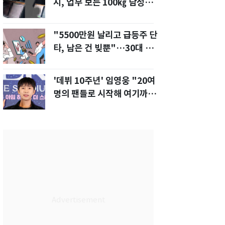
지, 업무 보는 100㎏ 남성…
부딪히면 신경질"
"5500만원 날리고 급등주 단
타, 남은 건 빚뿐"…30대 여
성 파혼 위기
'데뷔 10주년' 임영웅 "20여
명의 팬들로 시작해 여기까
지…진심 감사"