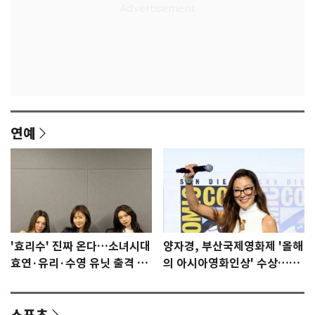
연예
'효리수' 진짜 온다…소녀시대
양자경, 부산국제영화제 '올해
효연·유리·수영 유닛 출격 [N
의 아시아영화인상' 수상…15
이슈]
년만에 부산 온다
스포츠