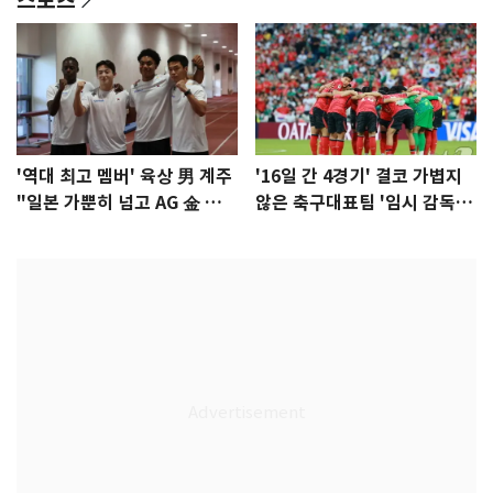
'역대 최고 멤버' 육상 男 계주
'16일 간 4경기' 결코 가볍지
"일본 가뿐히 넘고 AG 金 따겠
않은 축구대표팀 '임시 감독'
다"
무게