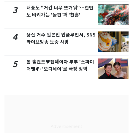
태풍도 "거긴 너무 뜨거워"…한반
3
도 비켜가는 '돌핀'과 '찬홈'
용산 거주 일본인 인플루언서, SNS
4
라이브방송 도중 사망
톰 홀랜드♥젠데이아 부부 '스파이
5
더맨4'·'오디세이'로 극장 장악