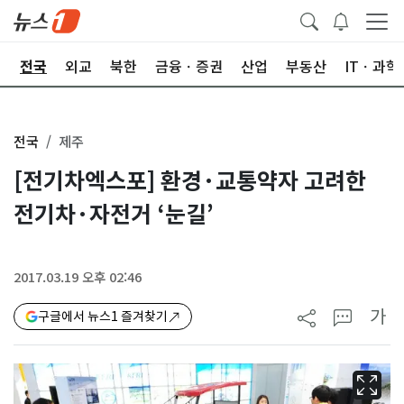
제
전국
외교
북한
금융ㆍ증권
산업
부동산
ITㆍ과학
전국
제주
[전기차엑스포] 환경·교통약자 고려한
전기차·자전거 ‘눈길’
2017.03.19 오후 02:46
가
구글에서 뉴스1 즐겨찾기