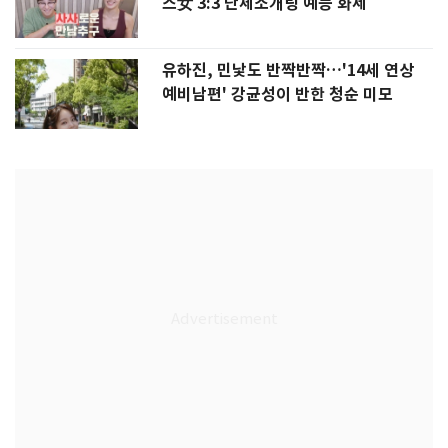
스女 3:3 단체소개팅 예능 화제
유하진, 민낯도 반짝반짝…'14세 연상
예비남편' 강균성이 반한 청순 미모