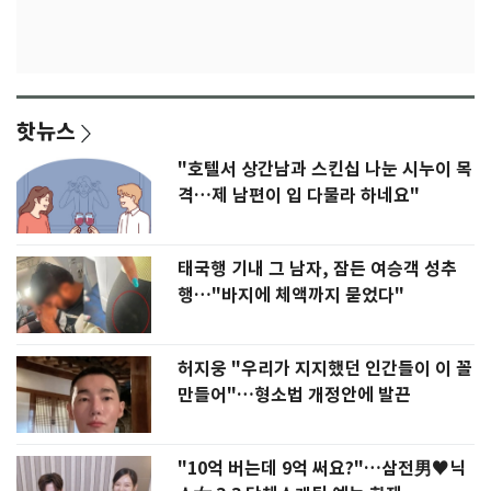
핫뉴스
"호텔서 상간남과 스킨십 나눈 시누이 목
격…제 남편이 입 다물라 하네요"
태국행 기내 그 남자, 잠든 여승객 성추
행…"바지에 체액까지 묻었다"
허지웅 "우리가 지지했던 인간들이 이 꼴
만들어"…형소법 개정안에 발끈
"10억 버는데 9억 써요?"…삼전男♥닉