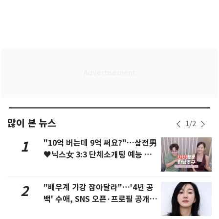
많이 본 뉴스
1
/
2
"10억 버는데 9억 써요?"…삼전男
1
♥닉스女 3:3 단체소개팅 예능 화
제
"배우계 기강 잡아달라"…'4년 공
2
백' 수애, SNS 오픈·프로필 공개
화제