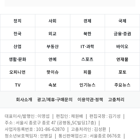
정치
사회
경제
국제
전국
외교
북한
금융·증권
산업
부동산
IT·과학
바이오
생활·문화
연예
스포츠
연재물
오피니언
핫이슈
피플
포토
TV
속보
인기뉴스
주요뉴스
회사소개
광고/제휴·구매문의
이용약관·정책
고충처리
대표이사/발행인 : 이영섭
|
편집인 : 채원배
|
편집국장 : 김기성
|
주소 : 서울시 종로구 종로 47 (공평동,SC빌딩17층)
|
사업자등록번호 : 101-86-62870
|
고충처리인 : 김성환
|
청소년보호책임자 : 안병길
|
통신판매업신고 : 서울종로 0676호
|